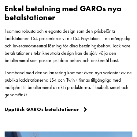
elbilsladdning
Enkel betalning med GAROs nya
En
betalstationer
guide
till
I samma robusta och eleganta design som den prisbelönta
elbilsladdning
laddstationen LS4 presenterar vi nu LS4 Paystation – en mångsidig
För
och leverantörsneutral lösning för dina betalningsbehov. Tack vare
proffs
betalstationens teknikneutrala design kan du själv välja den
GARO
betalterminal som passar just dina behov och önskemål bäst.
Group
Om
I samband med denna lansering kommer även nya varianter av de
GARO
publika laddstationerna LS4 och Twin+ finnas tillgängliga med
Nyheter
möjlighet till betalterminal direkt i produkterna. Flexibelt, smart och
Hållbarhet
genomtänkt.
ISO
-
Upptäck GAROs betalstationer
certifikat
Media
Karriär
Lediga