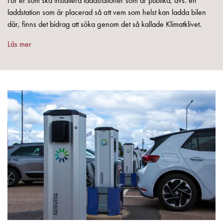
För er som ska installera laddstationer som är publika, dvs. en
som
laddstation som är placerad så att vem som helst kan ladda bilen
energicentral:
där, finns det bidrag att söka genom det så kallade Klimatklivet.
En
introduktion
Läs mer
till
V2X,
V2G,
V2H
och
V2L
Från
trädet
till
GARO
Entity
–
GAROs
resa
inom