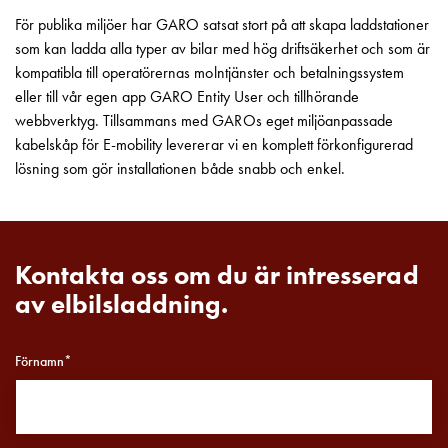
Motorvärmare
För publika miljöer har GARO satsat stort på att skapa laddstationer
Laddstationer
som kan ladda alla typer av bilar med hög driftsäkerhet och som är
(AC)
kompatibla till operatörernas molntjänster och betalningssystem
Laddstationer
eller till vår egen app GARO Entity User och tillhörande
43kW
webbverktyg. Tillsammans med GAROs eget miljöanpassade
(AC)
kabelskåp för E-mobility levererar vi en komplett förkonfigurerad
Mätarskåp
lösning som gör installationen både snabb och enkel.
Camping
Marina
Energimätare
för
Kontakta oss om du är intresserad
solceller,
av elbilsladdning.
hem
och
fastigheter
Förnamn*
Laddkabel
Laddstation
RAPID