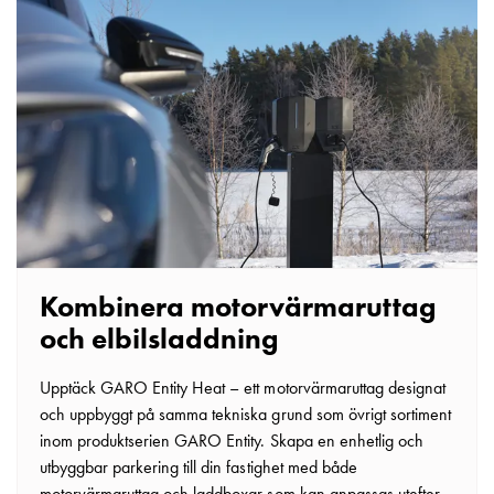
tjänster
Intresseanmälan
Vi
som
jobbar
på
GARO
Studentsida
Produkter
till
gymnasieskolor
Kombinera motorvärmaruttag
Stories
och elbilsladdning
Integritetspolicy
Ladda
Upptäck GARO Entity Heat – ett motorvärmaruttag designat
ner
och uppbyggt på samma tekniska grund som övrigt sortiment
Svenska
inom produktserien GARO Entity. Skapa en enhetlig och
English
utbyggbar parkering till din fastighet med både
motorvärmaruttag och laddboxar som kan anpassas utefter