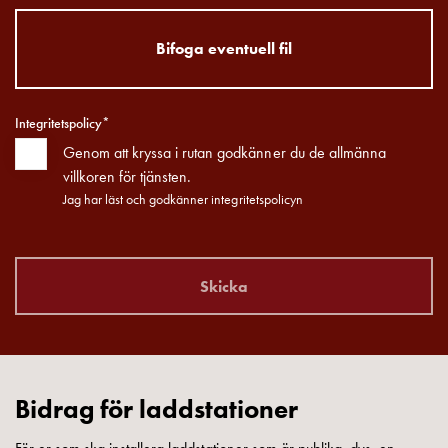
din
bostadsrättsförening
Bifoga eventuell fil
Vad
är
destinationsladdning?
Integritetspolicy*
Ladda
Genom att kryssa i rutan godkänner du de allmänna
elbilen
villkoren för tjänsten.
i
Jag har läst och godkänner integritetspolicyn
oväder
Att
tänka
på
Skicka
inför
installation
av
laddbox
Bidrag för laddstationer
hemma
Elbilen