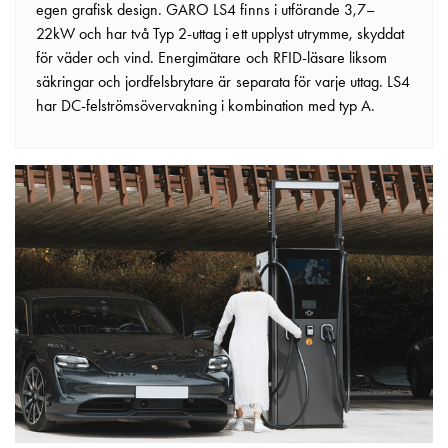
egen grafisk design. GARO LS4 finns i utförande 3,7–
22kW och har två Typ 2-uttag i ett upplyst utrymme, skyddat
för väder och vind. Energimätare och RFID-läsare liksom
säkringar och jordfelsbrytare är separata för varje uttag. LS4
har DC-felströmsövervakning i kombination med typ A.