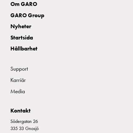
och
Om GARO
inte
GARO Group
i
vägguttag?
Nyheter
Välj
Startsida
rätt
laddbox
Hållbarhet
till
din
elbil
Support
Standarder
Karriär
och
certifikat
Media
för
laddboxar
Kontakt
Guide:
Installera
Södergatan 26
laddboxar
335 33 Gnosjö
till