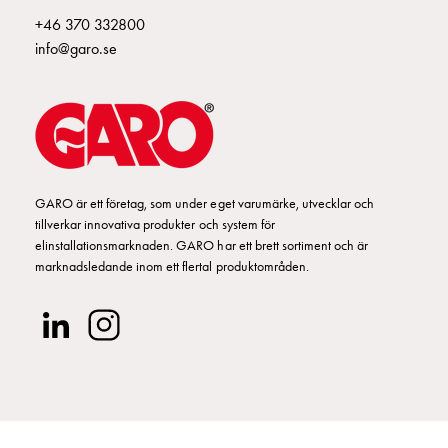
din
+46 370 332800
bostadsrättsförening
info@garo.se
Vad
är
destinationsladdning?
Ladda
elbilen
i
GARO är ett företag, som under eget varumärke, utvecklar och
oväder
tillverkar innovativa produkter och system för
Att
elinstallationsmarknaden. GARO har ett brett sortiment och är
tänka
marknadsledande inom ett flertal produktområden.
på
inför
installation
av
laddbox
hemma
Elbilen