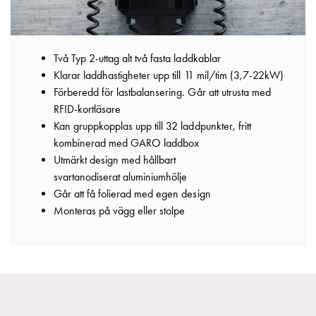
Betalstationer
Support
Hitta
återförsäljare
Två Typ 2­-uttag alt två fasta laddkablar­
Kunskap
Klarar laddhastigheter upp till 11 mil/tim (3,7­-22kW)­
Ordlista
Förberedd för lastbalansering.­ Går att utrusta med
elbilsladdning
RFID­-kortläsare ­
Skillnaden
Kan gruppkopplas upp till 32 laddpunkter, fritt
på
kombinerad med GARO laddbox­
AC-
Utmärkt design med hållbart
och
svartanodiserat aluminiumhölje­
DC
Går att få folierad med egen design­
laddning
Monteras på vägg eller stolpe
Varför
ska
du
ladda
i
laddbox