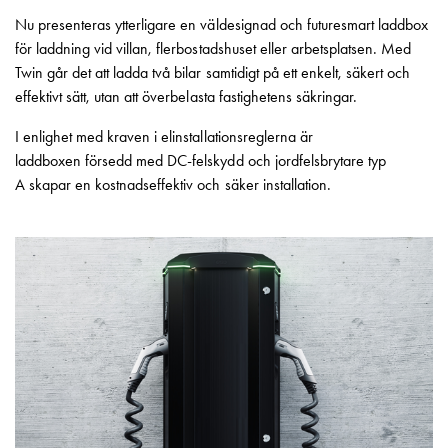
Motorvärmare
Nu presenteras ytterligare en väldesignad och futuresmart laddbox
Laddstationer
för laddning vid villan, flerbostadshuset eller arbets­platsen. Med
(AC)
Twin går det att ladda två bilar samtidigt på ett enkelt, säkert och
Laddstationer
effektivt sätt, utan att överbelasta fastighetens säkringar.
43kW
I enlighet med kraven i elinstallationsreglerna är
(AC)
laddboxen försedd med DC­-felskydd och jordfelsbrytare typ
Mätarskåp
A skapar en kostnadseffektiv och säker installation.
Camping
Marina
Energimätare
för
solceller,
hem
och
fastigheter
Laddkabel
Laddstation
RAPID