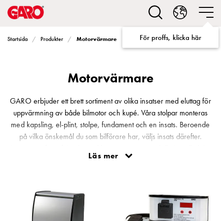
Lösningar
för
Elbilsladdning
För proffs, klicka här
Motorvärmare
Startsida
Produkter
villa
Elbilsladdning
bostadsrättsförening
Motorvärmare
Elbilsladdning
företag
Elbilsladdning
GARO erbjuder ett brett sortiment av olika insatser med eluttag för
publika
uppvärmning av både bilmotor och kupé. Våra stolpar monteras
miljöer
med kapsling, el-plint, stolpe, fundament och en insats. Beroende
Marina
på vilka önskemål du som bilförare har, väljs insats därefter.
Villan
Insatserna finns från den enklaste varianten med tillgång till el 24
Läs mer
Campingplatser
timmar/dygn till den mest avancerade insatsen som kan styras helt
Motorvärmare
och fullt på distans via dator eller app.
Tung
fordonstrafik
Produkter
Laddboxar