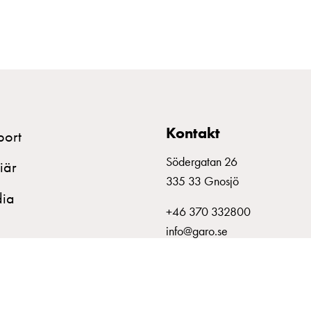
Kontakt
port
Södergatan 26
iär
335 33 Gnosjö
ia
+46 370 332800
info@garo.se