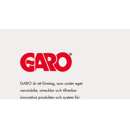
GARO är ett företag, som under eget
varumärke, utvecklar och tillverkar
innovativa produkter och system för
elinstallationsmarknaden. GARO har ett
brett sortiment och är marknadsledande
inom ett flertal produktområden.