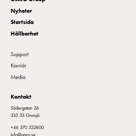
och
Nyheter
inte
i
Startsida
vägguttag?
Välj
Hållbarhet
rätt
laddbox
Support
till
din
Karriär
elbil
Standarder
Media
och
certifikat
Kontakt
för
laddboxar
Södergatan 26
Guide:
335 33 Gnosjö
Installera
+46 370 332800
laddboxar
info@garo.se
till