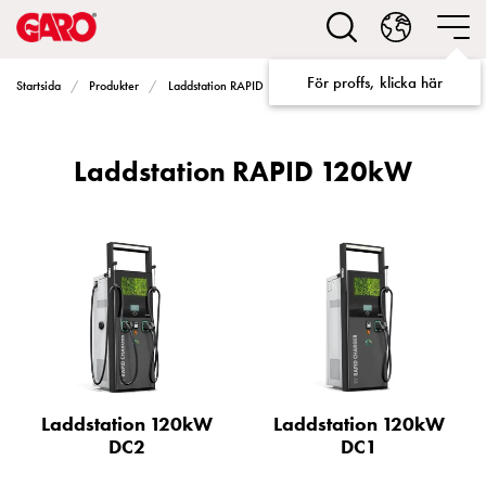
Lösningar
för
Elbilsladdning
För proffs, klicka här
Laddstation RAPID 120kW
Startsida
Produkter
Laddstation RAPID
villa
Elbilsladdning
bostadsrättsförening
Laddstation RAPID 120kW
Elbilsladdning
företag
Elbilsladdning
publika
miljöer
Marina
Villan
Campingplatser
Motorvärmare
Tung
Laddstation 120kW
Laddstation 120kW
fordonstrafik
DC2
DC1
Produkter
Laddboxar