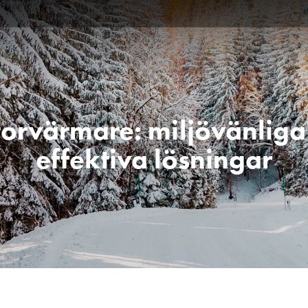
orvärmare: miljövänliga
effektiva lösningar