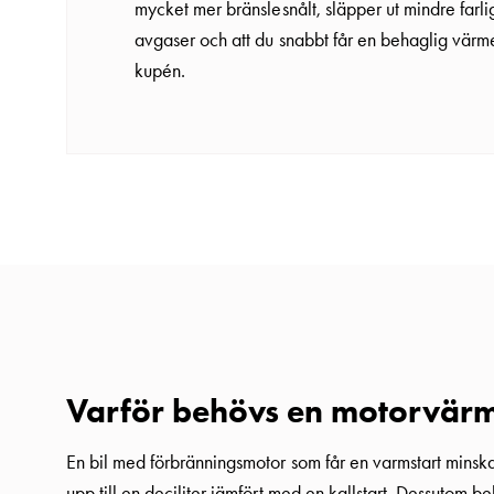
mycket mer bränslesnålt, släpper ut mindre farli
och
avgaser och att du snabbt får en behaglig värme
fastigheter
kupén.
Laddkabel
Laddstation
RAPID
Betalstationer
Support
Hitta
återförsäljare
Kunskap
Ordlista
elbilsladdning
Skillnaden
Varför behövs en motorvär
på
AC-
En bil med förbränningsmotor som får en varmstart minsk
och
upp till en deciliter jämfört med en kallstart. Dessutom b