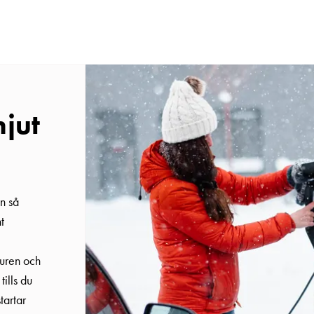
njut
en så
t
uren och
tills du
tartar