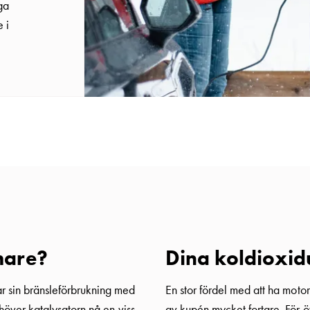
ga
 i
mare?
Dina koldioxid
ar sin bränsleförbrukning med
En stor fördel med att ha mot
ehöver katalysatorn nå en viss
av kupén mycket fortare. För öv