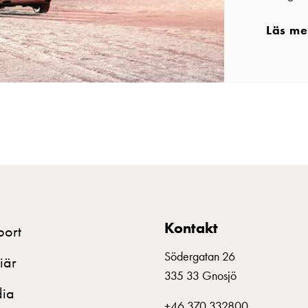
Läs me
Kontakt
port
Södergatan 26
iär
335 33 Gnosjö
ia
+46 370 332800