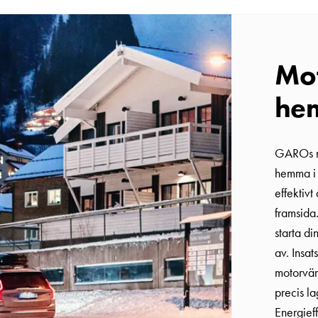
Mo
hem
GAROs mo
hemma i 
effektiv
framsida
starta di
av. Insa
motorvär
precis la
Energieff