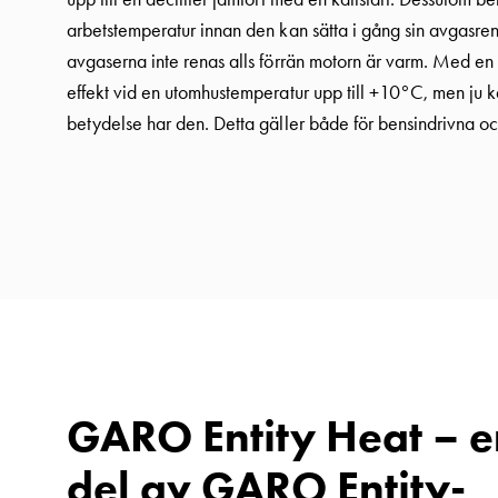
DC
arbetstemperatur innan den kan sätta i gång sin avgasreni
laddning
avgaserna inte renas alls förrän motorn är varm. Med en
Varför
effekt vid en utomhustemperatur upp till +10°C, men ju ka
ska
betydelse har den. Detta gäller både för bensindrivna oc
du
ladda
i
laddbox
och
inte
i
vägguttag?
Välj
rätt
GARO Entity Heat – e
laddbox
del av GARO Entity-
till