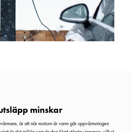
utsläpp minskar
orvärmare, är att när motorn är varm går uppvärmningen
rigt är det miljön som är den klart största vinnaren, vilket