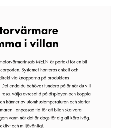
torvärmare
ma i villan
torvärmarinsats MELN är perfekt för en bil
carporten. Systemet hanteras enkelt och
t direkt via knapparna på produktens
. Det enda du behöver fundera på är när du vill
n resa, välja avresetid på displayen och koppla
tsen känner av utomhustemperaturen och startar
maren i anpassad tid för att bilen ska vara
gom varm när det är dags för dig att köra iväg.
ektivt och miljövänligt.