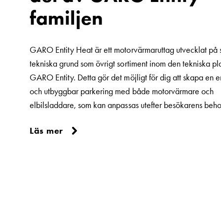
din
familjen
elbil
Standarder
och
GARO Entity Heat är ett motorvärmaruttag utvecklat p
certifikat
tekniska grund som övrigt sortiment inom den tekniska pl
för
GARO Entity. Detta gör det möjligt för dig att skapa en e
laddboxar
och utbyggbar parkering med både motorvärmare och
Guide:
elbilsladdare, som kan anpassas utefter besökarens beh
Installera
Läs mer
laddboxar
till
din
bostadsrättsförening
Vad
är
destinationsladdning?