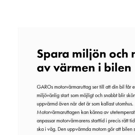
fordonstrafik
Produkter
Laddboxar
Motorvärmare
Laddstationer
(AC)
Spara miljön och 
Laddstationer
43kW
av värmen i bilen
(AC)
Mätarskåp
GAROs motorvärmaruttag ser till att din bil får 
Camping
miljövänlig start som möjligt och snabbt blir skön
Marina
uppvärmd även när det är som kallast utomhus.
Energimätare
Motorvärmaruttagen kan känna av utetemperat
för
anpassar motorvärmarens starttid i precis rätt tid 
solceller,
ska i väg. Den uppvärmda motorn gör att bilen s
hem