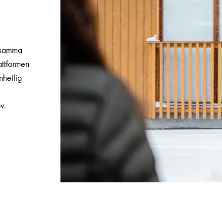
å samma
attformen
nhetlig
ov.