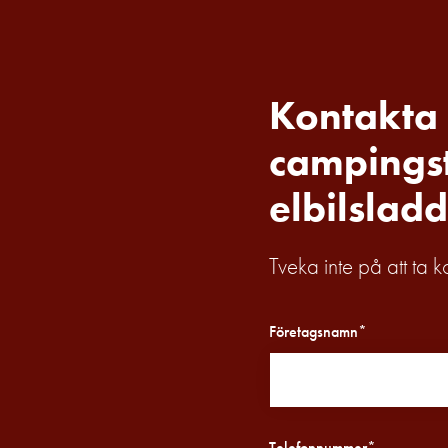
fordonstrafik
Produkter
Laddboxar
Motorvärmare
Kontakta 
Laddstationer
campingst
(AC)
Laddstationer
elbilsladd
43kW
(AC)
Tveka inte på att ta 
Mätarskåp
Camping
Marina
Företagsnamn*
Energimätare
för
solceller,
hem
Telefonnummer*