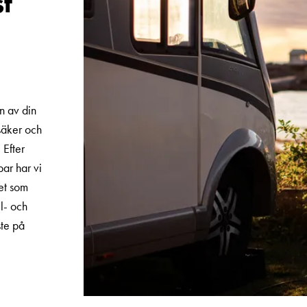
t
n av din
säker och
 Efter
par har vi
et som
l- och
ste på