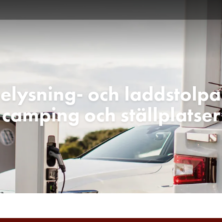
belysning- och laddstolpa
camping och ställplatser