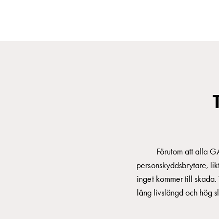
elbilsladdning
En
guide
till
elbilsladdning
För
proffs
GARO
Group
Om
GARO
Förutom att alla G
Nyheter
personskyddsbrytare, likt
Hållbarhet
inget kommer till skada. 
ISO
lång livslängd och hög sl
-
certifikat