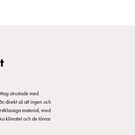
t
uttag utrustade med
ån direkt så att ingen och
örstklassiga material, med
ska klimatet och de törnar