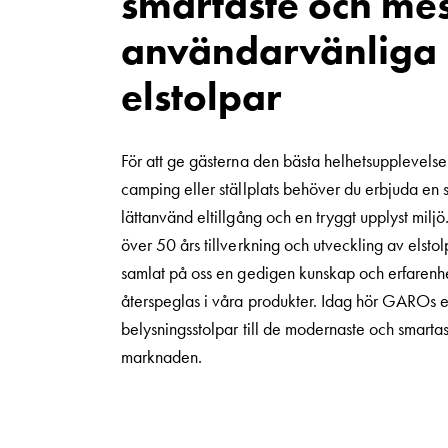
smartaste och mes
introduktion
användarvänliga
till
V2X,
elstolpar
V2G,
V2H
och
För att ge gästerna den bästa helhetsupplevelse
V2L
camping eller ställplats behöver du erbjuda en 
Från
lättanvänd eltillgång och en tryggt upplyst miljö.
trädet
över 50 års tillverkning och utveckling av elstol
till
samlat på oss en gedigen kunskap och erfarenh
GARO
återspeglas i våra produkter. Idag hör GAROs e
Entity
belysningsstolpar till de modernaste och smarta
–
marknaden.
GAROs
resa
inom