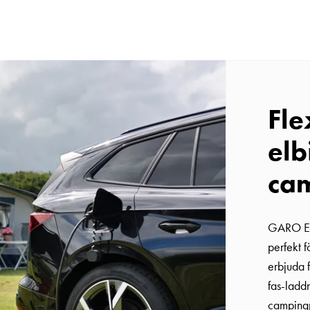
Fle
elb
cam
GARO Ent
perfekt 
erbjuda f
fas-ladd
campingpl