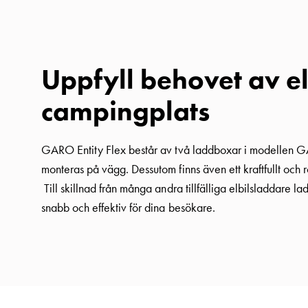
fordonstrafik
Produkter
Laddboxar
Motorvärmare
Uppfyll behovet av e
Laddstationer
campingplats
(AC)
Laddstationer
43kW
GARO Entity Flex består av två laddboxar i modellen GAR
(AC)
monteras på vägg. Dessutom finns även ett kraftfullt och r
Mätarskåp
Till skillnad från många andra tillfälliga elbilsladdare 
Camping
snabb och effektiv för dina besökare.
Marina
Energimätare
för
solceller,
hem