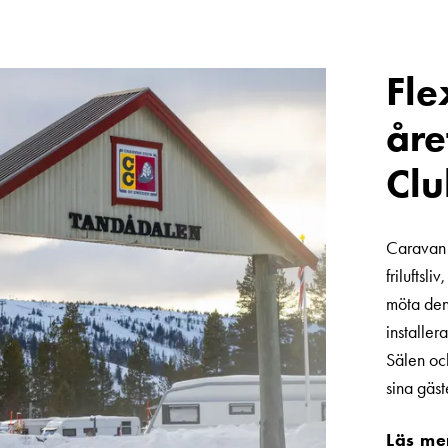
Fle
åre
Clu
Caravan 
friluftsl
möta den
installe
Sälen oc
sina gäst
Läs me