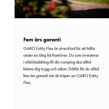
Ladda
elbilen
i
oväder
Att
tänka
Fem års garanti
på
GARO Entity Flex är utvecklad för att hålla
inför
under en lång tid framöver. Du som investerar
installation
i elbilsladdning till din camping ska alltid
av
känna dig trygg och säker. Därför får du alltid
laddbox
fem års garanti när du köper en GARO Entity
hemma
Flex.
Elbilen
som
energicentral:
En