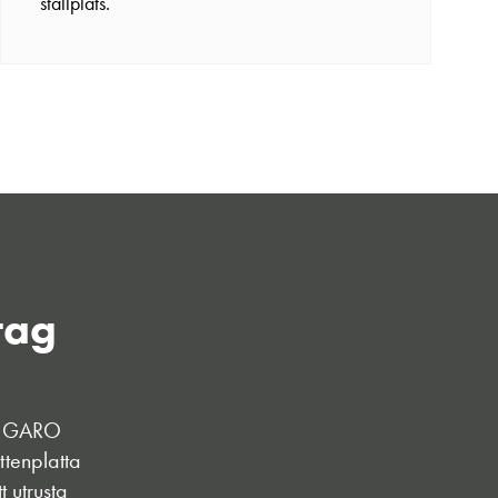
ställplats.
tag
et GARO
ttenplatta
t utrusta