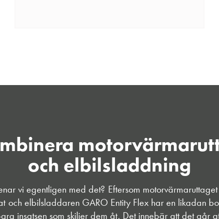
mbinera motorvärmarut
och elbilsladdning
nar vi egentligen med det? Eftersom motorvärmaruttag
at och elbilsladdaren GARO Entity Flex har en likadan bo
ara insatsen som skiljer dem åt. Det innebär att det går at