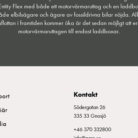
tity Flex med både ett motorvärmaruttag och en laddbo
 både elbilsägare och ägare av fossildrivna bilar nöjda. All
lsflottan i framtiden kommer öka är det sedan möjligt att er
motorvärmaruttagen till endast laddboxar.
Kontakt
port
Södergatan 26
iär
335 33 Gnosjö
ia
+46 370 332800