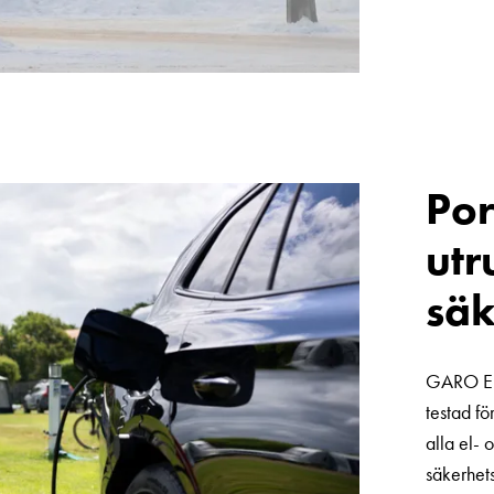
Por
utr
säk
GARO Ent
testad fö
alla el- 
säkerhets