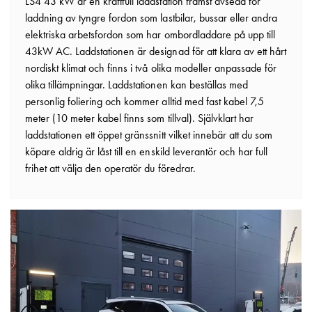
LS4 43 kW är en kraftfull laddstation främst avsedd för
elbilsladdning
laddning av tyngre fordon som lastbilar, bussar eller andra
En
elektriska arbetsfordon som har ombordladdare på upp till
guide
43kW AC. Laddstationen är designad för att klara av ett hårt
till
nordiskt klimat och finns i två olika modeller anpassade för
elbilsladdning
olika tillämpningar. Laddstationen kan beställas med
För
personlig foliering och kommer alltid med fast kabel 7,5
proffs
meter (10 meter kabel finns som tillval). Självklart har
GARO
laddstationen ett öppet gränssnitt vilket innebär att du som
Group
köpare aldrig är låst till en enskild leverantör och har full
Om
frihet att välja den operatör du föredrar.
GARO
Nyheter
Hållbarhet
ISO
-
certifikat
Media
Karriär
Lediga