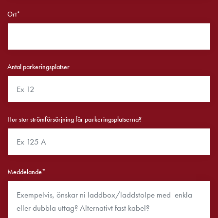
och
Ort*
inte
i
vägguttag?
Välj
rätt
Antal parkeringsplatser
laddbox
till
din
elbil
Hur stor strömförsörjning får parkeringsplatserna?
Standarder
och
certifikat
för
laddboxar
Meddelande*
Guide:
Installera
laddboxar
till