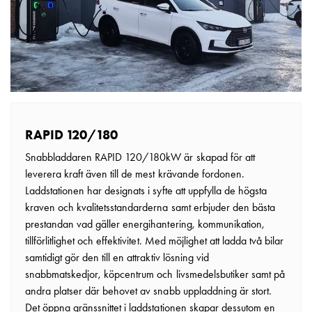
tjänster
Intresseanmälan
Vi
som
jobbar
på
GARO
Studentsida
RAPID 120/180
Produkter
Snabbladdaren RAPID 120/180kW är skapad för att
till
leverera kraft även till de mest krävande fordonen.
gymnasieskolor
Laddstationen har designats i syfte att uppfylla de högsta
Stories
kraven och kvalitetsstandarderna samt erbjuder den bästa
Integritetspolicy
prestandan vad gäller energihantering, kommunikation,
Ladda
tillförlitlighet och effektivitet. Med möjlighet att ladda två bilar
ner
samtidigt gör den till en attraktiv lösning vid
Svenska
snabbmatskedjor, köpcentrum och livsmedelsbutiker samt på
English
andra platser där behovet av snabb uppladdning är stort.
Det öppna gränssnittet i laddstationen skapar dessutom en