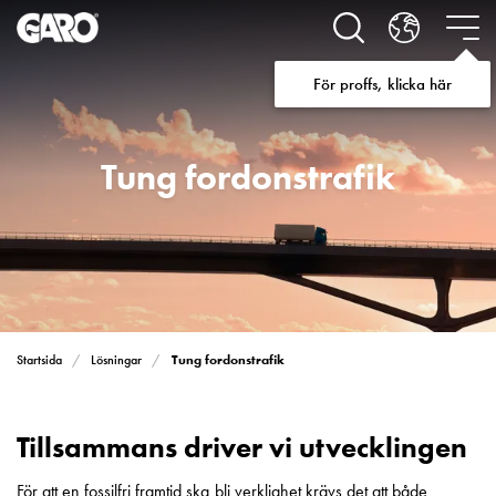
Lösningar
för
Elbilsladdning
För proffs, klicka här
villa
Elbilsladdning
bostadsrättsförening
Tung fordonstrafik
Elbilsladdning
företag
Elbilsladdning
publika
miljöer
Marina
Villan
Campingplatser
Tung fordonstrafik
Startsida
Lösningar
Motorvärmare
Tung
fordonstrafik
Tillsammans driver vi utvecklingen
Produkter
För att en fossilfri framtid ska bli verklighet krävs det att både
Laddboxar