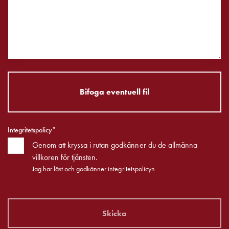
din
bostadsrättsförening
Vad
är
destinationsladdning?
Ladda
elbilen
Bifoga eventuell fil
i
oväder
Att
Integritetspolicy*
tänka
på
Genom att kryssa i rutan godkänner du de allmänna
inför
villkoren för tjänsten.
installation
Jag har läst och godkänner integritetspolicyn
av
laddbox
hemma
Skicka
Elbilen