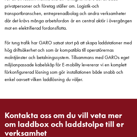
privatpersoner och företag ställer om. Logistik-och
Motorvärmare
transportbranschen, entreprenadbolag och andra verksamheter
Laddstationer
där det krävs många arbetsfordon är en central aktör i övergången
(AC)
mot en elektrifierad fordonsflotta.
Laddstationer
43kW
För tung trafik har GARO satsat stort på att skapa laddstationer med
(AC)
hög driftsäkerhet och som är kompatibla till operatörernas
Mätarskåp
molntjänster och betalningssystem. Tillsammans med GAROs eget
Camping
miljöanpassade kabelskåp för E-mobility levererar vi en komplett
Marina
förkonfigurerad lösning som gör installationen både snabb och
Energimätare
enkel oavsett vilken laddlösning du väljer.
för
solceller,
hem
och
fastigheter
Kontakta oss om du vill veta mer
Laddkabel
om laddbox och laddstolpe till er
Laddstation
RAPID
verksamhet