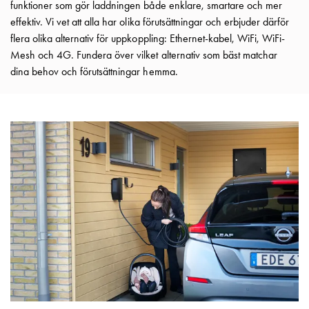
som
funktioner som gör laddningen både enklare, smartare och mer
energicentral:
effektiv. Vi vet att alla har olika förutsättningar och erbjuder därför
En
flera olika alternativ för uppkoppling: Ethernet-kabel, WiFi, WiFi-
introduktion
Mesh och 4G. Fundera över vilket alternativ som bäst matchar
till
dina behov och förutsättningar hemma.
V2X,
V2G,
V2H
och
V2L
Från
trädet
till
GARO
Entity
–
GAROs
resa
inom