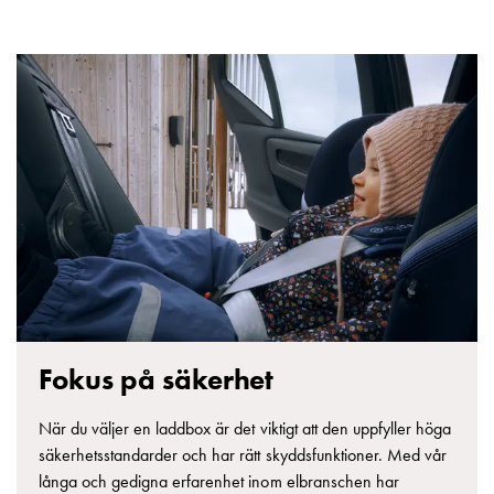
tjänster
Intresseanmälan
Vi
som
jobbar
på
GARO
Studentsida
Produkter
till
gymnasieskolor
Stories
Integritetspolicy
Ladda
Fokus på säkerhet
ner
Svenska
När du väljer en laddbox är det viktigt att den uppfyller höga
English
säkerhetsstandarder och har rätt skyddsfunktioner. Med vår
långa och gedigna erfarenhet inom elbranschen har