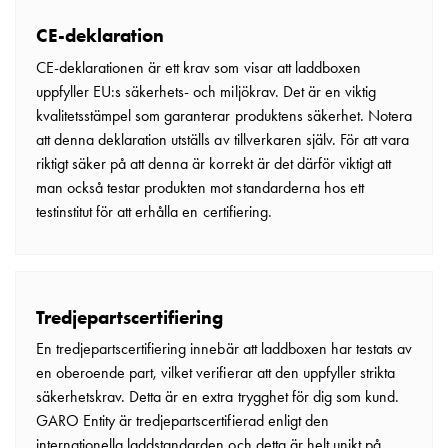
CE-deklaration
CE-deklarationen är ett krav som visar att laddboxen
uppfyller EU:s säkerhets- och miljökrav. Det är en viktig
kvalitetsstämpel som garanterar produktens säkerhet. Notera
att denna deklaration utställs av tillverkaren själv. För att vara
riktigt säker på att denna är korrekt är det därför viktigt att
man också testar produkten mot standarderna hos ett
testinstitut för att erhålla en certifiering.
Tredjepartscertifiering
En tredjepartscertifiering innebär att laddboxen har testats av
en oberoende part, vilket verifierar att den uppfyller strikta
säkerhetskrav. Detta är en extra trygghet för dig som kund.
GARO Entity är tredjepartscertifierad enligt den
internationella laddstandarden och detta är helt unikt på