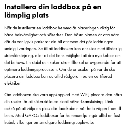
elbilsladdning
Installera din laddbox på en
En
lämplig plats
guide
till
När du installerar en laddbox hemma är placeringen viktig för
elbilsladdning
både bekvämlighet och säkerhet. Den bästa platsen är ofta nära
För
där du vanligtvis parkerar din bil eftersom det gör laddningen
proffs
smidig i vardagen. Se till att laddboxen kan anslutas med tillräcklig
GARO
strömförsörjning, eller att det finns möjlighet att dra nya kablar om
Group
det behövs. En stabil och säker strömtillförsel är avgörande för att
Om
optimera laddningsprocessen. Om du är osäker på var du ska
GARO
placera din laddbox kan du alltid rådgöra med en certifierad
Nyheter
elektriker.
Hållbarhet
ISO
Om laddboxen ska vara uppkopplad med WiFi, placera den nära
-
din router för att säkerställa en stabil nätverksanslutning. Tänk
certifikat
också på att välja en plats där laddkabeln når hela vägen fram till
Media
bilen. Med GAROs laddboxar för hemmamiljö ingår alltid en fast
Karriär
kabel, vilket ger en smidigare laddningsupplevelse.
Lediga