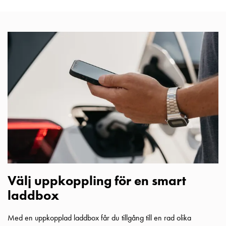
din
bostadsrättsförening
Vad
är
destinationsladdning?
Ladda
elbilen
i
oväder
Att
tänka
på
inför
installation
Välj uppkoppling för en smart
av
laddbox
laddbox
hemma
Elbilen
Med en uppkopplad laddbox får du tillgång till en rad olika