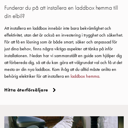
Motorvärmare
Funderar du på att installera en laddbox hemma till
Laddstationer
din elbil?
(AC)
Laddstationer
Att installera en laddbox innebär inte bara bekvämlighet och
43kW
effektivitet, utan det är också en investering i trygghet och säkerhet.
(AC)
För att få en lösning som är både smart, säker och anpassad för
Mätarskåp
just dina behov, finns några viktiga aspekter att tänka på inför
Camping
installationen. Nedan har vi sammanställt en guide som hjälper dig
Marina
att förbereda dig, så att du kan göra ett välgrundat val och få ut det
Energimätare
mesta av din nya laddbox. Kom ihåg att du alltid måste anlita en
för
behörig elektriker för att installera en
laddbox hemma.
solceller,
hem
Hitta återförsäljare
och
fastigheter
Laddkabel
Laddstation
RAPID