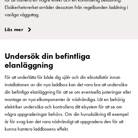
och
Elsäkerhetsverket avråder dessutom från regelbunden laddning i
inte
vanliga vägguttag.
i
vägguttag?
Läs mer
Välj
rätt
laddbox
Undersök din befintliga
till
din
elanläggning
elbil
För att underlätta för både dig själv och din elinstallatör innan
Standarder
installationen av din nya laddbox kan det vara bra att undersöka
och
din befintliga elanläggning för att se om eventuella justeringar eller
certifikat
montage av nya elkomponenter är nödvändiga. Låt en behörig
för
elektriker undersöka och kontrollera ditt elsystem för att se om
laddboxar
några uppgraderingar behövs. Om din huvudsäkring till exempel
Guide:
är för svag kan det vara nödvändigt att uppgradera den för att
Installera
kunna hantera laddboxens effekt.
laddboxar
till