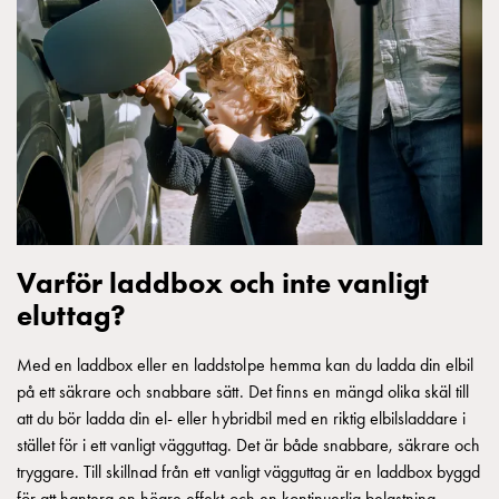
Betalstationer
Support
Hitta
återförsäljare
Kunskap
Ordlista
elbilsladdning
Skillnaden
på
AC-
och
Varför laddbox och inte vanligt
DC
eluttag?
laddning
Varför
Med en laddbox eller en laddstolpe hemma kan du ladda din elbil
ska
på ett säkrare och snabbare sätt. Det finns en mängd olika skäl till
du
att du bör ladda din el- eller hybridbil med en riktig elbilsladdare i
ladda
stället för i ett vanligt vägguttag. Det är både snabbare, säkrare och
i
tryggare. Till skillnad från ett vanligt vägguttag är en laddbox byggd
laddbox
för att hantera en högre effekt och en kontinuerlig belastning.