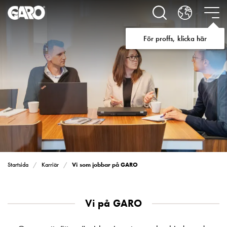
Lösningar
för
Elbilsladdning
För proffs, klicka här
villa
Elbilsladdning
bostadsrättsförening
Elbilsladdning
företag
Elbilsladdning
publika
miljöer
Marina
Villan
Campingplatser
Vi som jobbar på GARO
Startsida
Karriär
Motorvärmare
Tung
fordonstrafik
Vi på GARO
Produkter
Laddboxar