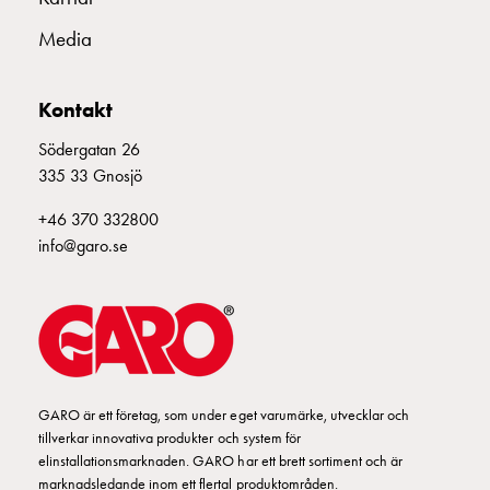
Betalstationer
Support
Media
Hitta
återförsäljare
Kontakt
Kunskap
Ordlista
Södergatan 26
elbilsladdning
335 33 Gnosjö
Skillnaden
på
+46 370 332800
AC-
info@garo.se
och
DC
laddning
Varför
ska
du
GARO är ett företag, som under eget varumärke, utvecklar och
ladda
tillverkar innovativa produkter och system för
i
elinstallationsmarknaden. GARO har ett brett sortiment och är
laddbox
marknadsledande inom ett flertal produktområden.