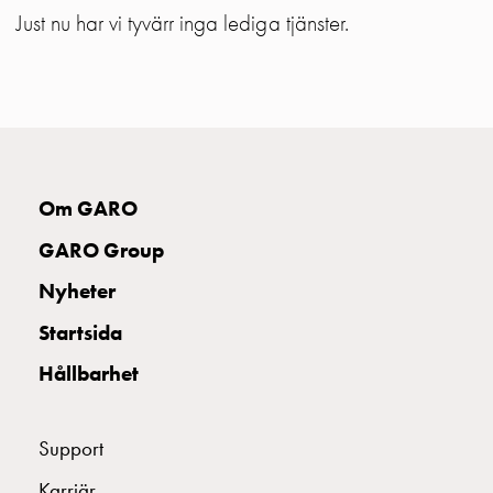
Just nu har vi tyvärr inga lediga tjänster.
Motorvärmare
Laddstationer
(AC)
Laddstationer
43kW
(AC)
Mätarskåp
Camping
Om GARO
Marina
GARO Group
Energimätare
för
Nyheter
solceller,
Startsida
hem
och
Hållbarhet
fastigheter
Laddkabel
Laddstation
Support
RAPID
Karriär