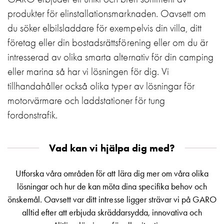
Motorvärmare
produkter för elinstallationsmarknaden. Oavsett om
Laddstationer
du söker elbilsladdare för exempelvis din villa, ditt
(AC)
företag eller din bostadsrättsförening eller om du är
Laddstationer
intresserad av olika smarta alternativ för din camping
43kW
(AC)
eller marina så har vi lösningen för dig. Vi
Mätarskåp
tillhandahåller också olika typer av lösningar för
Camping
motorvärmare och laddstationer för tung
Marina
fordonstrafik.
Energimätare
för
solceller,
Vad kan vi hjälpa dig med?
hem
och
Utforska våra områden för att lära dig mer om våra olika
fastigheter
lösningar och hur de kan möta dina specifika behov och
Laddkabel
önskemål. Oavsett var ditt intresse ligger strävar vi på GARO
Laddstation
alltid efter att erbjuda skräddarsydda, innovativa och
RAPID