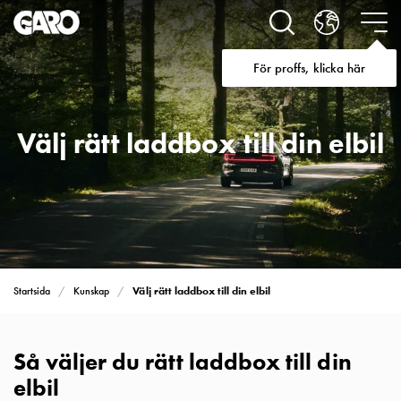
Lösningar
för
Elbilsladdning
För proffs, klicka här
villa
Elbilsladdning
bostadsrättsförening
Välj rätt laddbox till din elbil
Elbilsladdning
företag
Elbilsladdning
publika
miljöer
Marina
Villan
Campingplatser
Välj rätt laddbox till din elbil
Startsida
Kunskap
Motorvärmare
Tung
fordonstrafik
Så väljer du rätt laddbox till din
Produkter
elbil
Laddboxar