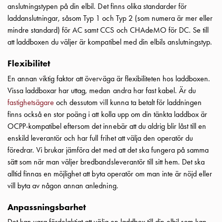
Betalstationer
anslutningstypen på din elbil. Det finns olika standarder för
Support
laddanslutningar, såsom Typ 1 och Typ 2 (som numera är mer eller
Hitta
mindre standard) för AC samt CCS och CHAdeMO för DC. Se till
återförsäljare
att laddboxen du väljer är kompatibel med din elbils anslutningstyp.
Kunskap
Ordlista
Flexibilitet
elbilsladdning
En annan viktig faktor att överväga är flexibiliteten hos laddboxen.
Skillnaden
Vissa laddboxar har uttag, medan andra har fast kabel. Är du
på
fastighetsägare
och dessutom vill kunna ta betalt för laddningen
AC-
finns också en stor poäng i att kolla upp om din tänkta laddbox är
och
OCPP-kompatibel eftersom det innebär att du aldrig blir låst till en
DC
enskild leverantör och har full frihet att välja den operatör du
laddning
föredrar. Vi brukar jämföra det med att det ska fungera på samma
Varför
sätt som när man väljer bredbandsleverantör till sitt hem. Det ska
ska
alltid finnas en möjlighet att byta operatör om man inte är nöjd eller
du
vill byta av någon annan anledning.
ladda
i
Anpassningsbarhet
laddbox
Det kan vara fördelaktigt att välja en laddbox till din elbil som kan