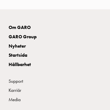
din
bostadsrättsförening
Vad
är
Om GARO
destinationsladdning?
Ladda
GARO Group
elbilen
Nyheter
i
oväder
Startsida
Att
tänka
Hållbarhet
på
inför
Support
installation
av
Karriär
laddbox
Media
hemma
Elbilen