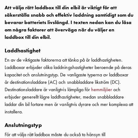
Motorvärmare
Att välja rätt laddbox till din elbil är viktigt för att
Laddstationer
säkerställa snabb och effektiv laddning samtidigt som du
(AC)
bevarar batteriets livslängd. I texten nedan kan du läsa
Laddstationer
om några faktorer att överväga när du väljer en
43kW
laddbox till din elbil.
(AC)
Laddhastighet
Mätarskåp
Camping
En av de viktigaste faktorerna att tänka på är laddhastigheten.
Marina
Laddboxar erbjuder olika laddningshastigheter beroende på deras
Energimätare
kapacitet och anslutningstyp. De vanligaste typerna av laddboxar
för
är destinationsladdare (AC) och snabbladdare likström (DC).
solceller,
Destinationsladdare är vanligtvis lämpliga för
hemmiljöer
och
hem
erbjuder generellt lägre laddhastigheter, medan snabbladdare
och
laddar din bil fortare men är vanligtvis dyrare och mer komplexa att
fastigheter
installera.
Laddkabel
Laddstation
Anslutningstyp
RAPID
För att välja rätt laddbox måste du också ta hänsyn till