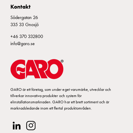
som
Kontakt
energicentral:
En
Södergatan 26
introduktion
335 33 Gnosjö
till
+46 370 332800
V2X,
info@garo.se
V2G,
V2H
och
V2L
Från
trädet
till
GARO är ett företag, som under eget varumärke, utvecklar och
GARO
tillverkar innovativa produkter och system för
Entity
elinstallationsmarknaden. GARO har ett brett sortiment och är
–
marknadsledande inom ett flertal produktområden.
GAROs
resa
inom