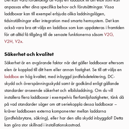
och
anpassas efter dina specifika behov och förutsättningar. Vissa
inte
laddboxar kan till exempel erbjuda olika laddningslägen,
i
tidsinställningar eller integration med smarta hemsystem. Det kan
vägguttag?
också vara bra att välja en laddbox som kan uppdateras i framtiden
Välj
för att alltid få tillgång till de senaste funktionerna såsom
V2G,
rätt
V2H, V2x.
laddbox
till
Säkerhet och kvalitet
din
Säkerhet är en avgörande faktor när det gäller laddboxar eftersom
elbil
elen är kopplad till ditt hem eller annan fastighet. Se till att välja en
Standarder
laddbox
av hög kvalitet, med inbyggd jordfelsdetektering, DC-
och
skydd och överspänningsskydd samt är godkänd enligt gällande
certifikat
standarder avseende säkerhet och elbilsladdning. Om du vill
för
installera flera laddboxar i exempelvis flerfamiljsfastigheter, tänk då
laddboxar
på vad standarder säger om att seriekoppla dessa laddboxar –
Guide:
kräver laddboxen externa komponenter mellan laddarna
Installera
(jordfelsbrytare, säkring), eller har den alla skydd inbyggda? Detta
laddboxar
kan göra stor skillnad i installationskostnad.
till