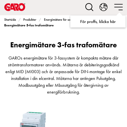
Lösningar
för
Elbilsladdning
Startsida
Produkter
Energimätare för solceller, hem och fastigheter
För proffs, klicka här
villa
Energimätare 3-fas trafomätare
Elbilsladdning
bostadsrättsförening
Energimätare 3-fas trafomätare
Elbilsladdning
företag
Elbilsladdning
GAROs energimätare för 3-fassystem är kompakta mätare där
publika
strömtransformatorer används. Mätarna är debiteringsgodkänd
miljöer
enligt MID (MI003) och är anpassade för DIN-montage för enkel
Marina
installation i din elcentral. Mätarna har antingen Pulsutgång,
Villan
Modbusutgång eller Mbusutgång för återgivning av
Campingplatser
energiförbrukning.
Motorvärmare
Tung
fordonstrafik
Produkter
Laddboxar