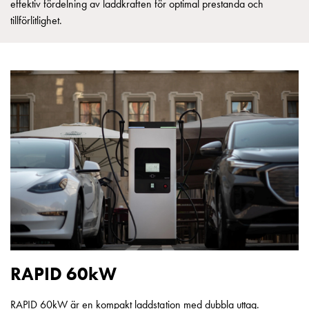
effektiv fördelning av laddkraften för optimal prestanda och
och
tillförlitlighet.
inte
i
vägguttag?
Välj
rätt
laddbox
till
din
elbil
Standarder
och
certifikat
för
laddboxar
Guide:
RAPID 60kW
Installera
laddboxar
RAPID 60kW är en kompakt laddstation med dubbla uttag.
till