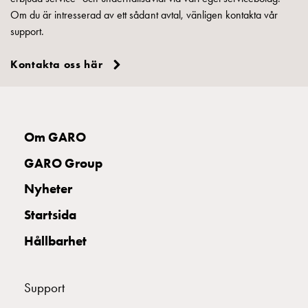
elbilsladdning
Om du är intresserad av ett sådant avtal, vänligen kontakta vår
En
support.
guide
till
Kontakta oss här
elbilsladdning
För
proffs
GARO
Om GARO
Group
Om
GARO Group
GARO
Nyheter
Nyheter
Hållbarhet
Startsida
ISO
-
Hållbarhet
certifikat
Media
Support
Karriär
Lediga