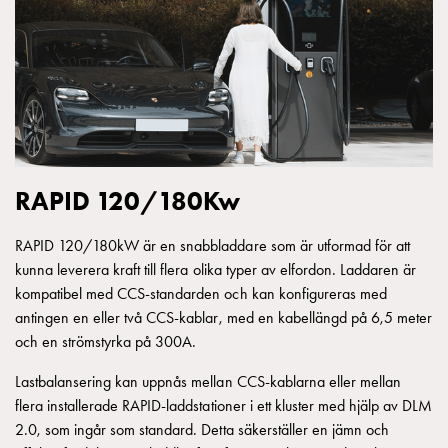
Betalstationer
Support
Hitta
återförsäljare
Kunskap
Ordlista
elbilsladdning
Skillnaden
RAPID 120/180Kw
på
AC-
och
RAPID 120/180kW är en snabbladdare som är utformad för att
DC
kunna leverera kraft till flera olika typer av elfordon. Laddaren är
laddning
kompatibel med CCS-standarden och kan konfigureras med
Varför
antingen en eller två CCS-kablar, med en kabellängd på 6,5 meter
ska
och en strömstyrka på 300A.
du
Lastbalansering kan uppnås mellan CCS-kablarna eller mellan
ladda
flera installerade RAPID-laddstationer i ett kluster med hjälp av DLM
i
2.0, som ingår som standard. Detta säkerställer en jämn och
laddbox