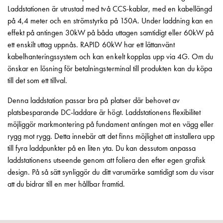
Laddstationen är utrustad med två CCS-kablar, med en kabellängd
din
på 4,4 meter och en strömstyrka på 150A. Under laddning kan en
bostadsrättsförening
effekt på antingen 30kW på båda uttagen samtidigt eller 60kW på
Vad
ett enskilt uttag uppnås. RAPID 60kW har ett lättanvänt
är
kabelhanteringssystem och kan enkelt kopplas upp via 4G. Om du
destinationsladdning?
önskar en lösning för betalningsterminal till produkten kan du köpa
Ladda
till det som ett tillval.
elbilen
i
Denna laddstation passar bra på platser där behovet av
oväder
platsbesparande DC-laddare är högt. Laddstationens flexibilitet
Att
möjliggör markmontering på fundament antingen mot en vägg eller
tänka
rygg mot rygg. Detta innebär att det finns möjlighet att installera upp
på
till fyra laddpunkter på en liten yta. Du kan dessutom anpassa
inför
laddstationens utseende genom att foliera den efter egen grafisk
installation
design. På så sätt synliggör du ditt varumärke samtidigt som du visar
av
att du bidrar till en mer hållbar framtid.
laddbox
hemma
Elbilen