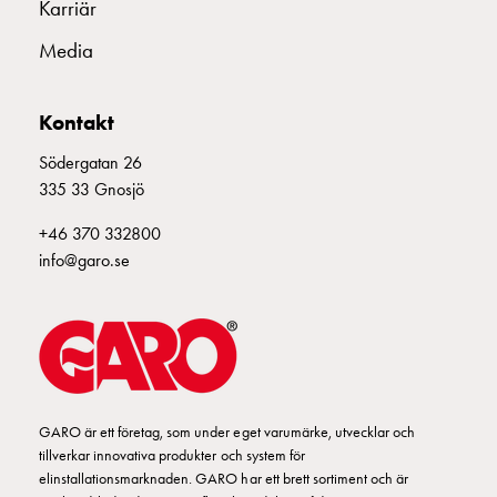
Karriär
tjänster
Media
Intresseanmälan
Vi
som
Kontakt
jobbar
på
Södergatan 26
GARO
335 33 Gnosjö
Studentsida
+46 370 332800
Produkter
info@garo.se
till
gymnasieskolor
Stories
Integritetspolicy
Ladda
ner
Svenska
GARO är ett företag, som under eget varumärke, utvecklar och
English
tillverkar innovativa produkter och system för
elinstallationsmarknaden. GARO har ett brett sortiment och är