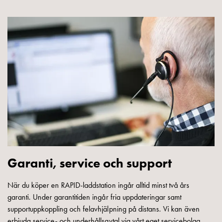
som
energicentral:
En
introduktion
till
V2X,
V2G,
V2H
och
V2L
Från
trädet
till
GARO
Garanti, service och support
Entity
–
När du köper en RAPID-laddstation ingår alltid minst två års
GAROs
garanti. Under garantitiden ingår fria uppdateringar samt
resa
supportuppkoppling och felavhjälpning på distans. Vi kan även
inom
erbjuda service- och underhållsavtal via vårt eget servicebolag.