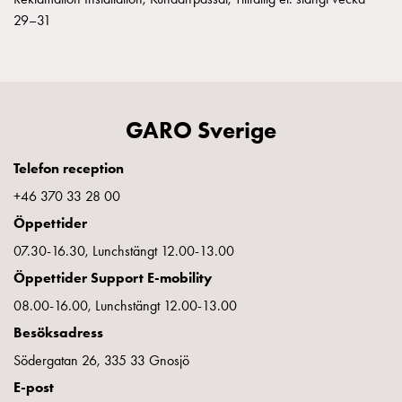
Entity
29–31
Heat
Entity
Heat
med
mätning
GARO Sverige
Entity
Heat
Telefon reception
utan
+46 370 33 28 00
mätning
Kompaktuttag
Öppettider
MELN
07.30-16.30, Lunchstängt 12.00-13.00
Tid
Öppettider Support E-mobility
och
temperaturstyrda
08.00-16.00, Lunchstängt 12.00-13.00
uttag
Besöksadress
Kosterstolpar
Södergatan 26, 335 33 Gnosjö
Koster
E-post
två