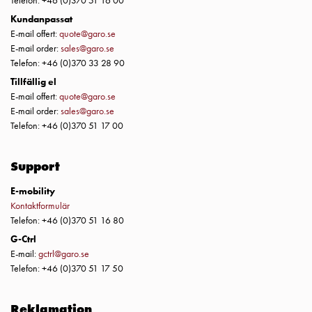
Telefon: +46 (0)370 51 16 00
montagedelar
Kundanpassat
Kabelskåp
E-mail offert:
quote@garo.se
Kabelskåp
E-mail order:
sales@garo.se
Telefon: +46 (0)370 33 28 90
utan
mätning
Tillfällig el
E-mail offert:
quote@garo.se
Tomt
E-mail order:
sales@garo.se
kabelskåp
Telefon: +46 (0)370 51 17 00
Kabelskåp
norm
Kabelskåp
Support
för
E-mobility
mätare
Kontaktformulär
och
Telefon: +46 (0)370 51 16 80
reservkraft
G-Ctrl
Kabelskåp
E-mail:
gctrl@garo.se
för
Telefon: +46 (0)370 51 17 50
mätare
Fördelningsskåp
Reklamation