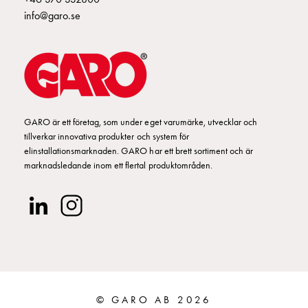
Klämmor
info@garo.se
GCS
Tillbehör
och
montagedelar
Anslutningslådor
Kopplingsdosor
LOCUS
GARO är ett företag, som under eget varumärke, utvecklar och
Kopplingsdosor
tillverkar innovativa produkter och system för
M25
elinstallationsmarknaden. GARO har ett brett sortiment och är
marknadsledande inom ett flertal produktområden.
IP67
Tillbehör
och
montagedelar
Anslutningsdosor
Anslutningsdosor
med
uttag
IP54
© GARO AB 2026