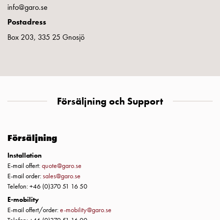
uttag
info@garo.se
Koster
Postadress
tre
Box 203, 335 25 Gnosjö
uttag
Koster
fyra
uttag
Kosterstolpar
Försäljning och Support
belysning
Infrastruktur
och
eldistribution
Försäljning
Lågspänningsfördelning
Installation
Kabelskåp
E-mail offert:
quote@garo.se
med
E-mail order:
sales@garo.se
skensystem
Telefon: +46 (0)370 51 16 50
Säkringslastfrånskiljare
E-mobility
Tillbehör
E-mail offert/order:
e-mobility@garo.se
och