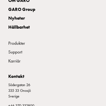
Om GARO
och
GARO Group
frontplåtar
GCS
Nyheter
Gavlar
Hållbarhet
GCS
Skenor
GCS
Produkter
Flänsar
GCS
Support
Säkringshållare
Karriär
DZ
GCS
Insatser
Kontakt
GCS
Fundament
Södergatan 26
och
335 33 Gnosjö
stolpar
Sverige
GCS
+46 370 332800