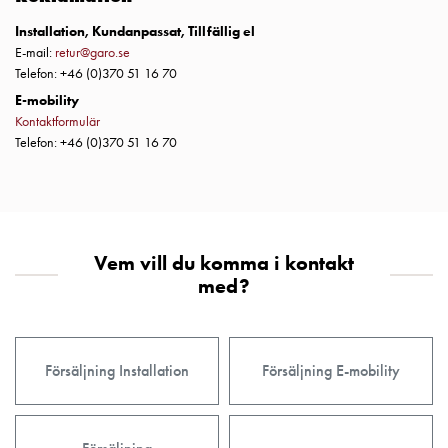
Fundament
och
Installation, Kundanpassat, Tillfällig el
stolpar
E-mail:
retur@garo.se
Telefon: +46 (0)370 51 16 70
Fördelningsskåp
mätare
E-mobility
Kontaktformulär
Gatubelysningsskåp
Telefon: +46 (0)370 51 16 70
Gatubelysningsskåp
extern
matning
Gatubelysningsskåp
astro
Vem vill du komma i kontakt
Kabelskåp
med?
E-
mobility
Kabelskåp
E-
Försäljning Installation
Försäljning E-mobility
mobility
med
mätning