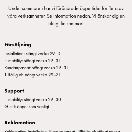
Insatser
Under sommaren har vi förändrade öppettider för flera av
Bil
våra verksamheter. Se information nedan. Vi önskar dig en
Insatser
riktigt fin sommar!
Schuko/Uttag
Insatsplåtar
PN100
Försäljning
Insatser
Installation: stängt vecka 29–31
Camping
E-mobility: stängt vecka 29–31
Insatser
Kundanpassat: stängt vecka 29–31
Bil
Tillfällig el: stängt vecka 29–31
Gctrl
Insatser
Support
Camping
Gctrl
E-mobility: stängt vecka 29–30
Tillbehör
G-ctrl: öppet som vanligt
och
montagedelar
Reklamation
PN100
Reklamation Installation, Kundanpassat, Tillfällig el: stängt vecka