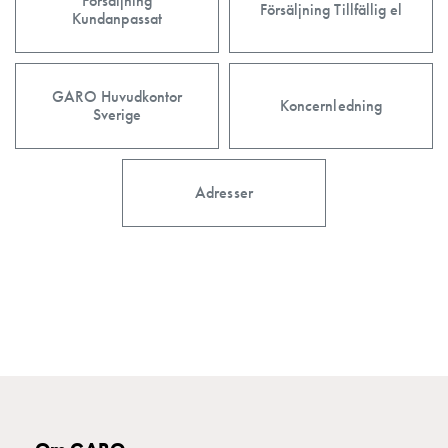
Försäljning
Försäljning Tillfällig el
Kabelskåp
Kundanpassat
E-
mobility
utan
GARO Huvudkontor
Koncernledning
mätning
Sverige
Central
GCS
Slutfördelningsskåp
Adresser
MS
Byggsystem
GCS
Profiler
GCS
Mittprofil
Bakplåt
GCS
Montageplåtar
GCS
Dörrar