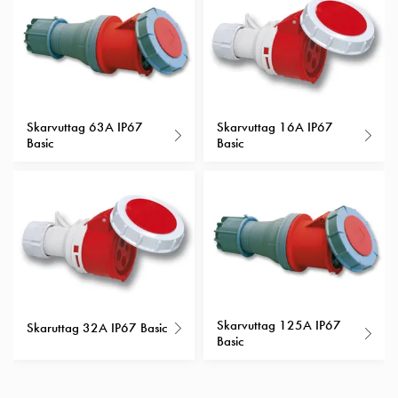
Insatser
Bil
Insatser
Schuko/Uttag
Insatsplåtar
PN100
Skarvuttag 63A IP67
Skarvuttag 16A IP67
Basic
Basic
Insatser
Camping
Insatser
Bil
Gctrl
Insatser
Camping
Gctrl
Tillbehör
Skarvuttag 125A IP67
Skaruttag 32A IP67 Basic
och
Basic
montagedelar
PN100