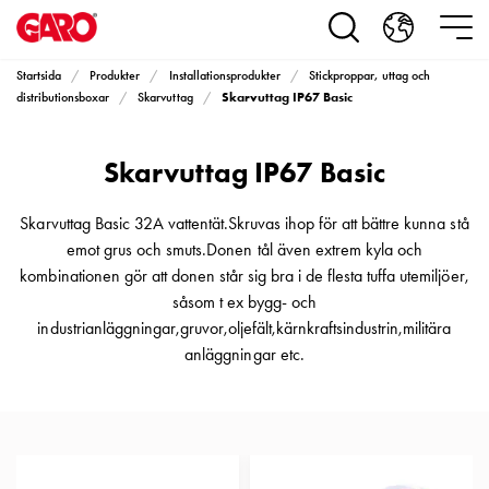
Produkter
Installationsprodukter
Eluttag
Startsida
Produkter
Installationsprodukter
Stickproppar, uttag och
motorvärmare,
Skarvuttag IP67 Basic
distributionsboxar
Skarvuttag
camping
och
Skarvuttag IP67 Basic
marin
Eluttag
motorvärmare
Skarvuttag Basic 32A vattentät.Skruvas ihop för att bättre kunna stå
och
emot grus och smuts.Donen tål även extrem kyla och
camping
kombinationen gör att donen står sig bra i de flesta tuffa utemiljöer,
PN100
såsom t ex bygg- och
Kapslingar
industrianläggningar,gruvor,oljefält,kärnkraftsindustrin,militära
PN100
anläggningar etc.
Plintprofiler
Fundament
och
stolpar
PN100