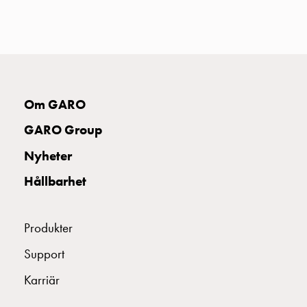
uttag
Koster
tre
uttag
Koster
fyra
Om GARO
uttag
Kosterstolpar
GARO Group
belysning
Nyheter
Infrastruktur
och
Hållbarhet
eldistribution
Lågspänningsfördelning
Kabelskåp
Produkter
med
Support
skensystem
Säkringslastfrånskiljare
Karriär
Tillbehör
och