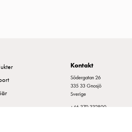
Kontakt
ukter
Södergatan 26
port
335 33 Gnosjö
iär
Sverige
+46 370 332800
info@garo.se