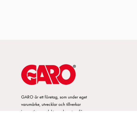
GARO är ett företag, som under eget
varumärke, utvecklar och tillverkar
innovativa produkter och system för
elinstallationsmarknaden. GARO har ett
brett sortiment och är marknadsledande
inom ett flertal produktområden.