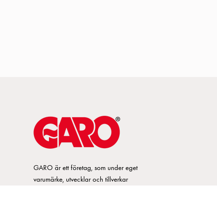
GARO är ett företag, som under eget
varumärke, utvecklar och tillverkar
innovativa produkter och system för
elinstallationsmarknaden. GARO har ett
brett sortiment och är marknadsledande