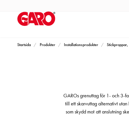
Produkter
Installationsprodukter
Eluttag
motorvärmare,
camping
och
Startsida
Produkter
Installationsprodukter
Stickproppar, 
marin
Eluttag
motorvärmare
och
camping
PN100
GAROs grenuttag för 1- och 3-fas
Kapslingar
till ett skarvuttag alternativt 
PN100
som skydd mot att anslutning sker
Plintprofiler
Fundament