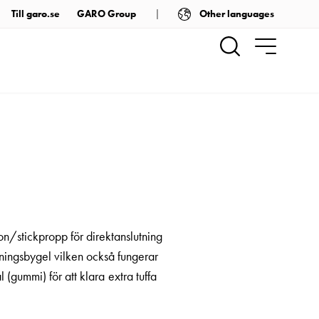
Other languages
Till garo.se
GARO Group
n/stickpropp för direktanslutning
gningsbygel vilken också fungerar
 (gummi) för att klara extra tuffa