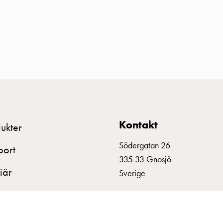
Kontakt
ukter
Södergatan 26
port
335 33 Gnosjö
iär
Sverige
+46 370 332800
info@garo.se