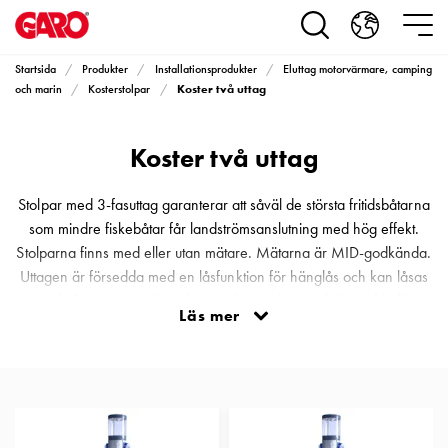
Produkter
Installationsprodukter
Eluttag
Startsida
Produkter
Installationsprodukter
Eluttag motorvärmare, camping
motorvärmare,
Koster två uttag
och marin
Kosterstolpar
camping
och
Koster två uttag
marin
Eluttag
motorvärmare
Stolpar med 3-fasuttag garanterar att såväl de största fritidsbåtarna
och
som mindre fiskebåtar får landströmsanslutning med hög effekt.
camping
Stolparna finns med eller utan mätare. Mätarna är MID-godkända.
PN100
Uttagen är försedda med en låsfunktion för hänglås och kan låsas
Kapslingar
med eller utan isatt kontakt. Samtliga stolpar är förberedda för
Läs mer
PN100
montage av vattenkran och slanghållare som säljs som tillbehör.
Plintprofiler
Komponenterna är monterade bakom en låsbar, självstängande
Fundament
dörr. För att uppnå högsta täthetsklass, IPX6, är dessutom ett extra
och
skyddslock monterat över samtliga normkomponenter. Av
stolpar
elsäkerhetsskäl är el- och vatteninstallationerna utförda i två helt
PN100
skilda utrymmen. Dessa delas av med ett vattentätt membran av typ