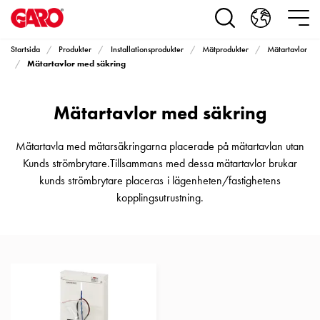
Produkter
Installationsprodukter
Eluttag
Startsida
Produkter
Installationsprodukter
Mätprodukter
Mätartavlor
motorvärmare,
Mätartavlor med säkring
camping
och
Mätartavlor med säkring
marin
Eluttag
motorvärmare
Mätartavla med mätarsäkringarna placerade på mätartavlan utan
och
Kunds strömbrytare.Tillsammans med dessa mätartavlor brukar
camping
kunds strömbrytare placeras i lägenheten/fastighetens
PN100
kopplingsutrustning.
Kapslingar
PN100
Plintprofiler
Fundament
och
stolpar
PN100