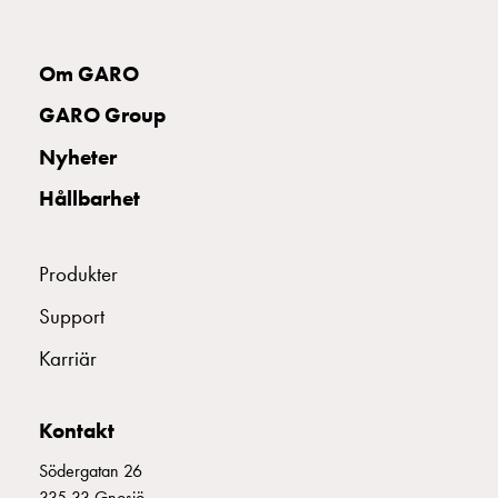
uttag
Koster
tre
Om GARO
uttag
GARO Group
Koster
fyra
Nyheter
uttag
Hållbarhet
Kosterstolpar
belysning
Infrastruktur
Produkter
och
eldistribution
Support
Lågspänningsfördelning
Karriär
Kabelskåp
med
skensystem
Kontakt
Säkringslastfrånskiljare
Tillbehör
Södergatan 26
och
335 33 Gnosjö