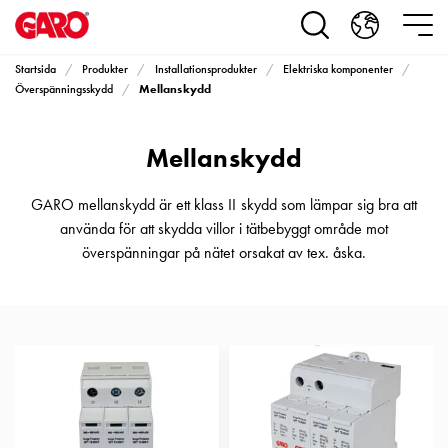
Produkter
Installationsprodukter
Eluttag
Startsida
Produkter
Installationsprodukter
Elektriska komponenter
motorvärmare,
Mellanskydd
Överspänningsskydd
camping
och
Mellanskydd
marin
Eluttag
motorvärmare
GARO mellanskydd är ett klass II skydd som lämpar sig bra att
och
använda för att skydda villor i tätbebyggt område mot
camping
överspänningar på nätet orsakat av tex. åska.
PN100
Kapslingar
PN100
Plintprofiler
Fundament
och
stolpar
PN100