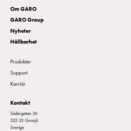
uttag
Om GARO
Koster
tre
GARO Group
uttag
Nyheter
Koster
fyra
Hållbarhet
uttag
Kosterstolpar
belysning
Produkter
Infrastruktur
Support
och
eldistribution
Karriär
Lågspänningsfördelning
Kabelskåp
med
Kontakt
skensystem
Södergatan 26
Säkringslastfrånskiljare
335 33 Gnosjö
Tillbehör
Sverige
och