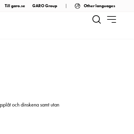
Other languages
Till garo.se
GARO Group
gsplåt och dinskena samt utan