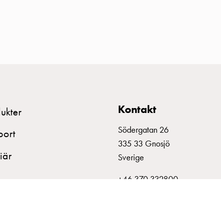
Kontakt
ukter
Södergatan 26
port
335 33 Gnosjö
iär
Sverige
+46 370 332800
info@garo.se