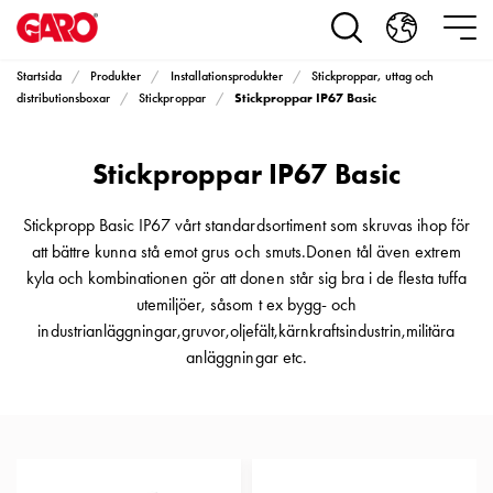
Produkter
Installationsprodukter
Eluttag
Startsida
Produkter
Installationsprodukter
Stickproppar, uttag och
motorvärmare,
Stickproppar IP67 Basic
distributionsboxar
Stickproppar
camping
och
Stickproppar IP67 Basic
marin
Eluttag
motorvärmare
Stickpropp Basic IP67 vårt standardsortiment som skruvas ihop för
och
att bättre kunna stå emot grus och smuts.Donen tål även extrem
camping
kyla och kombinationen gör att donen står sig bra i de flesta tuffa
PN100
utemiljöer, såsom t ex bygg- och
Kapslingar
industrianläggningar,gruvor,oljefält,kärnkraftsindustrin,militära
PN100
anläggningar etc.
Plintprofiler
Fundament
och
stolpar
PN100