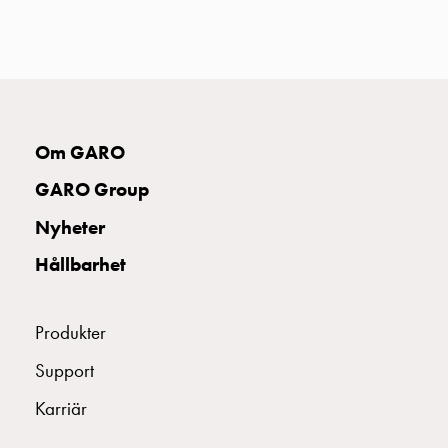
uttag
Koster
tre
uttag
Koster
fyra
Om GARO
uttag
Kosterstolpar
GARO Group
belysning
Nyheter
Infrastruktur
och
Hållbarhet
eldistribution
Lågspänningsfördelning
Kabelskåp
Produkter
med
Support
skensystem
Säkringslastfrånskiljare
Karriär
Tillbehör
och