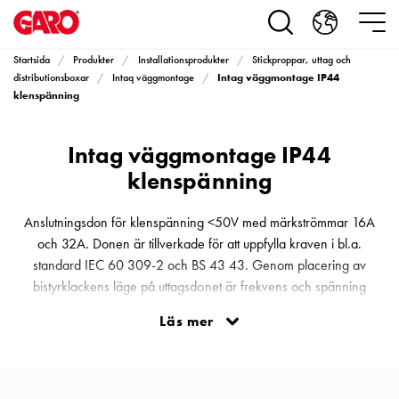
Produkter
Installationsprodukter
Eluttag
Startsida
Produkter
Installationsprodukter
Stickproppar, uttag och
motorvärmare,
Intag väggmontage IP44
distributionsboxar
Intaq väggmontage
camping
klenspänning
och
marin
Intag väggmontage IP44
Eluttag
klenspänning
motorvärmare
och
Anslutningsdon för klenspänning <50V med märkströmmar 16A
camping
och 32A. Donen är tillverkade för att uppfylla kraven i bl.a.
PN100
standard IEC 60 309-2 och BS 43 43. Genom placering av
Kapslingar
bistyrklackens läge på uttagsdonet är frekvens och spänning
PN100
bestämd. Huvudstyrklackens/spårets bredd, som alltid finns på
Plintprofiler
Läs mer
klockposition 6, bestäms beroende på respektive ström, 16A (brett
Fundament
utförande) eller 32A (smalt utförande). Detta för att förhindra att
och
stickpropp 32A med smalt spår, skall kunna anslutas till uttag 16A
stolpar
med bred klack.
PN100