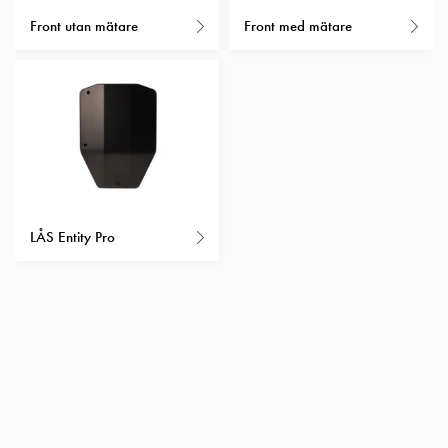
Insatser
Front utan mätare
Front med mätare
Bil
Insatser
Schuko/Uttag
Insatsplåtar
PN100
Insatser
Camping
Insatser
Bil
LÅS Entity Pro
Gctrl
Insatser
Camping
Gctrl
Tillbehör
och
montagedelar
PN100