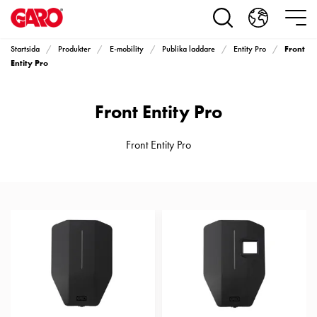
Produkter
Installationsprodukter
Eluttag
Front
Startsida
Produkter
E-mobility
Publika laddare
Entity Pro
motorvärmare,
Entity Pro
camping
och
Front Entity Pro
marin
Eluttag
motorvärmare
Front Entity Pro
och
camping
PN100
Kapslingar
PN100
Plintprofiler
Fundament
och
stolpar
PN100