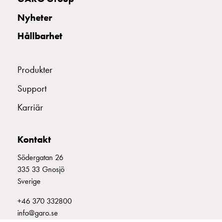
uttag
Nyheter
Koster
tre
Hållbarhet
uttag
Koster
fyra
Produkter
uttag
Support
Kosterstolpar
belysning
Karriär
Infrastruktur
och
eldistribution
Kontakt
Lågspänningsfördelning
Södergatan 26
Kabelskåp
335 33 Gnosjö
med
Sverige
skensystem
Säkringslastfrånskiljare
+46 370 332800
Tillbehör
info@garo.se
och