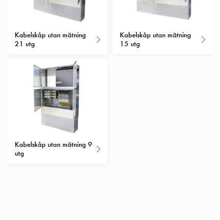
Insatser
Bil
Insatser
Kabelskåp utan mätning
Kabelskåp utan mätning
21 utg
15 utg
Schuko/Uttag
Insatsplåtar
PN100
Insatser
Camping
Insatser
Bil
Gctrl
Insatser
Kabelskåp utan mätning 9
Camping
utg
Gctrl
Tillbehör
och
montagedelar
PN100