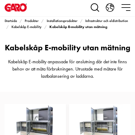
Produkter
Installationsprodukter
Eluttag
Startsida
Produkter
Installationsprodukter
Infrastruktur och eldistribution
motorvärmare,
Kabelskåp E-mobility utan mätning
Kabelskåp E-mobility
camping
och
Kabelskåp E-mobility utan mätning
marin
Eluttag
motorvärmare
Kabelskåp E-mobility anpassade för anslutning där det inte finns
och
behov av att mäta förbrukningen. Utrustade med mätare för
camping
lastbalansering av laddarna.
PN100
Kapslingar
PN100
Plintprofiler
Fundament
och
stolpar
PN100