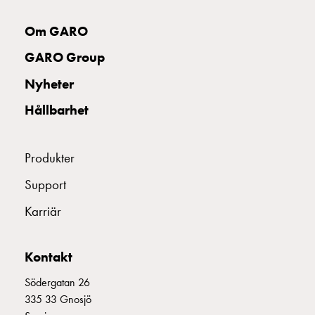
uttag
Koster
Om GARO
tre
GARO Group
uttag
Koster
Nyheter
fyra
Hållbarhet
uttag
Kosterstolpar
belysning
Produkter
Infrastruktur
och
Support
eldistribution
Karriär
Lågspänningsfördelning
Kabelskåp
med
Kontakt
skensystem
Säkringslastfrånskiljare
Södergatan 26
Tillbehör
335 33 Gnosjö
och