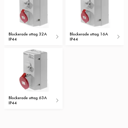
Insatser
Bil
Insatser
Schuko/Uttag
Insatsplåtar
Blockerade uttag 32A
Blockerade uttag 16A
IP44
IP44
PN100
Insatser
Camping
Insatser
Bil
Gctrl
Insatser
Camping
Gctrl
Blockerade uttag 63A
Tillbehör
IP44
och
montagedelar
PN100