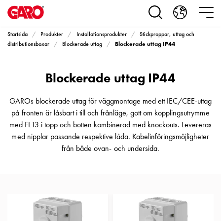
Produkter
Installationsprodukter
Eluttag
Startsida
Produkter
Installationsprodukter
Stickproppar, uttag och
motorvärmare,
Blockerade uttag IP44
distributionsboxar
Blockerade uttag
camping
och
Blockerade uttag IP44
marin
Eluttag
motorvärmare
GAROs blockerade uttag för väggmontage med ett IEC/CEE-uttag
och
på fronten är låsbart i till och frånläge, gott om kopplingsutrymme
camping
med FL13 i topp och botten kombinerad med knockouts. Levereras
PN100
med nipplar passande respektive låda. Kabelinföringsmöjligheter
Kapslingar
från både ovan- och undersida.
PN100
Plintprofiler
Fundament
och
stolpar
PN100