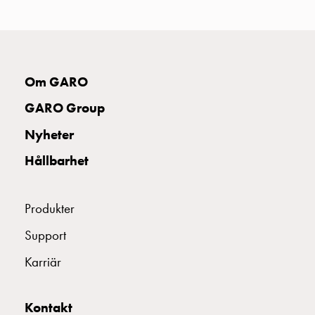
uttag
Koster
tre
uttag
Koster
Om GARO
fyra
GARO Group
uttag
Kosterstolpar
Nyheter
belysning
Hållbarhet
Infrastruktur
och
eldistribution
Produkter
Lågspänningsfördelning
Kabelskåp
Support
med
Karriär
skensystem
Säkringslastfrånskiljare
Tillbehör
Kontakt
och