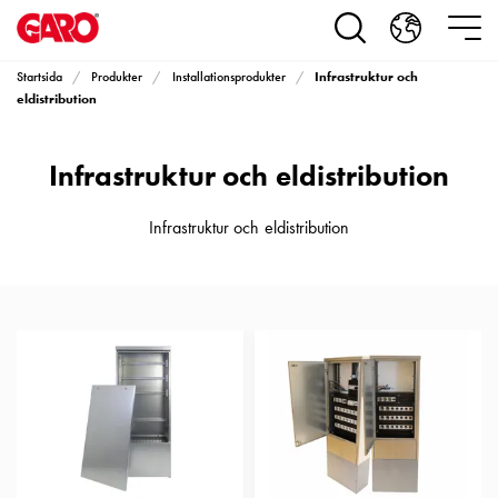
Produkter
Installationsprodukter
Eluttag
Infrastruktur och
Startsida
Produkter
Installationsprodukter
motorvärmare,
eldistribution
camping
och
Infrastruktur och eldistribution
marin
Eluttag
motorvärmare
Infrastruktur och eldistribution
och
camping
PN100
Kapslingar
PN100
Plintprofiler
Fundament
och
stolpar
PN100