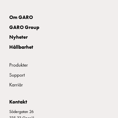
uttag
Koster
tre
Om GARO
uttag
GARO Group
Koster
fyra
Nyheter
uttag
Hållbarhet
Kosterstolpar
belysning
Infrastruktur
Produkter
och
eldistribution
Support
Lågspänningsfördelning
Karriär
Kabelskåp
med
skensystem
Kontakt
Säkringslastfrånskiljare
Tillbehör
Södergatan 26
och
335 33 Gnosjö