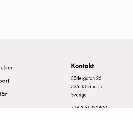
Kontakt
ukter
Södergatan 26
port
335 33 Gnosjö
iär
Sverige
+46 370 332800
info@garo.se