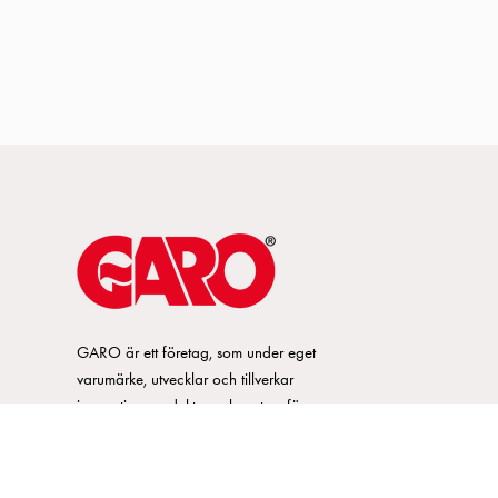
GARO är ett företag, som under eget
varumärke, utvecklar och tillverkar
innovativa produkter och system för
elinstallationsmarknaden. GARO har ett
brett sortiment och är marknadsledande
inom ett flertal produktområden.