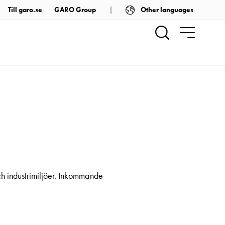
Other languages
Till garo.se
GARO Group
h industrimiljöer. Inkommande