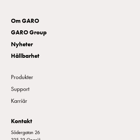
uttag
Koster
tre
Om GARO
uttag
GARO Group
Koster
fyra
Nyheter
uttag
Hållbarhet
Kosterstolpar
belysning
Infrastruktur
Produkter
och
eldistribution
Support
Lågspänningsfördelning
Karriär
Kabelskåp
med
skensystem
Kontakt
Säkringslastfrånskiljare
Tillbehör
Södergatan 26
och
335 33 Gnosjö