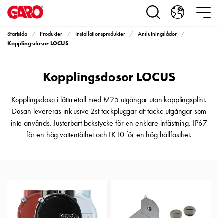
Produkter
Installationsprodukter
Eluttag
Startsida
Produkter
Installationsprodukter
Anslutningslådor
motorvärmare,
Kopplingsdosor LOCUS
camping
och
Kopplingsdosor LOCUS
marin
Eluttag
motorvärmare
Kopplingsdosa i lättmetall med M25 utgångar utan kopplingsplint.
och
Dosan levereras inklusive 2st täckpluggar att täcka utgångar som
camping
inte används. Justerbart bakstycke för en enklare infästning. IP67
PN100
för en hög vattentäthet och IK10 för en hög hållfasthet.
Kapslingar
PN100
Plintprofiler
Fundament
och
stolpar
PN100