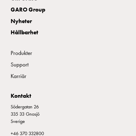
uttag
GARO Group
Koster
tre
Nyheter
uttag
Hållbarhet
Koster
fyra
uttag
Produkter
Kosterstolpar
belysning
Support
Infrastruktur
Karriär
och
eldistribution
Lågspänningsfördelning
Kontakt
Kabelskåp
med
Södergatan 26
skensystem
335 33 Gnosjö
Säkringslastfrånskiljare
Sverige
Tillbehör
+46 370 332800
och