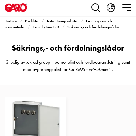
Produkter
Installationsprodukter
Eluttag
Startsida
Produkter
Installationsprodukter
Centralsystem och
motorvärmare,
Säkrings,- och fördelningslådor
normcentraler
Centralystem GPK
camping
och
Säkrings,- och fördelningslådor
marin
Eluttag
motorvärmare
3-polig avsäkrad grupp med nollplint och jordledaranslutning samt
och
med avgreningsplint för Cu 3x95mm²+50mm²-.
camping
PN100
Kapslingar
PN100
Plintprofiler
Fundament
och
stolpar
PN100