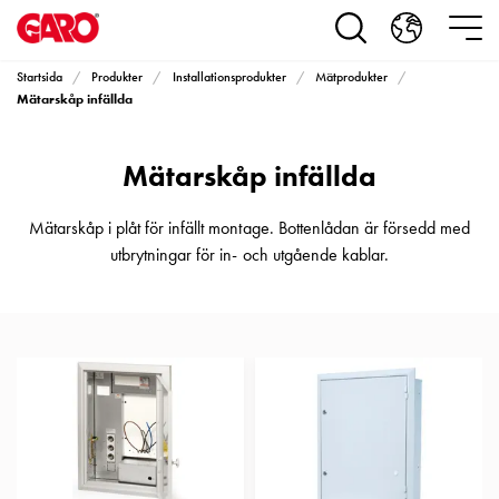
Produkter
Installationsprodukter
Eluttag
Startsida
Produkter
Installationsprodukter
Mätprodukter
motorvärmare,
Mätarskåp infällda
camping
och
Mätarskåp infällda
marin
Eluttag
motorvärmare
Mätarskåp i plåt för infällt montage. Bottenlådan är försedd med
och
utbrytningar för in- och utgående kablar.
camping
PN100
Kapslingar
PN100
Plintprofiler
Fundament
och
stolpar
PN100