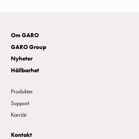
uttag
Koster
tre
uttag
Koster
Om GARO
fyra
GARO Group
uttag
Kosterstolpar
Nyheter
belysning
Hållbarhet
Infrastruktur
och
eldistribution
Produkter
Lågspänningsfördelning
Kabelskåp
Support
med
Karriär
skensystem
Säkringslastfrånskiljare
Tillbehör
Kontakt
och