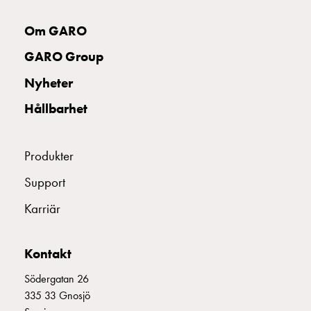
uttag
Koster
Om GARO
tre
GARO Group
uttag
Koster
Nyheter
fyra
Hållbarhet
uttag
Kosterstolpar
belysning
Produkter
Infrastruktur
och
Support
eldistribution
Karriär
Lågspänningsfördelning
Kabelskåp
med
Kontakt
skensystem
Säkringslastfrånskiljare
Södergatan 26
Tillbehör
335 33 Gnosjö
och