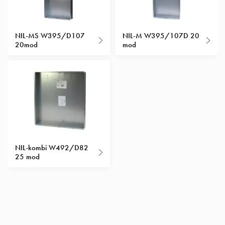
Insatser
Bil
Insatser
NIL-MS W395/D107
NIL-M W395/107D 20
20mod
mod
Schuko/Uttag
Insatsplåtar
PN100
Insatser
Camping
Insatser
Bil
Gctrl
Insatser
NIL-kombi W492/D82
Camping
25 mod
Gctrl
Tillbehör
och
montagedelar
PN100