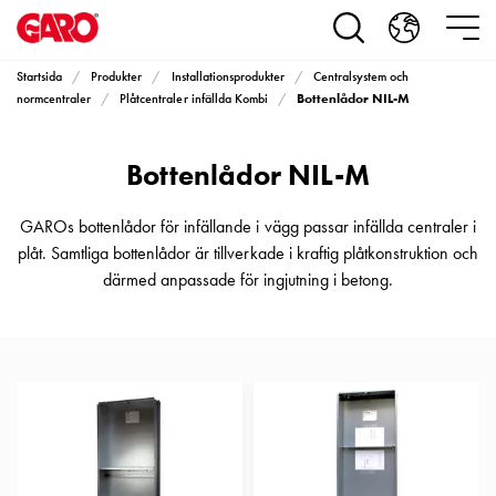
Produkter
Installationsprodukter
Eluttag
Startsida
Produkter
Installationsprodukter
Centralsystem och
motorvärmare,
Bottenlådor NIL-M
normcentraler
Plåtcentraler infällda Kombi
camping
och
Bottenlådor NIL-M
marin
Eluttag
motorvärmare
GAROs bottenlådor för infällande i vägg passar infällda centraler i
och
plåt. Samtliga bottenlådor är tillverkade i kraftig plåtkonstruktion och
camping
därmed anpassade för ingjutning i betong.
PN100
Kapslingar
PN100
Plintprofiler
Fundament
och
stolpar
PN100