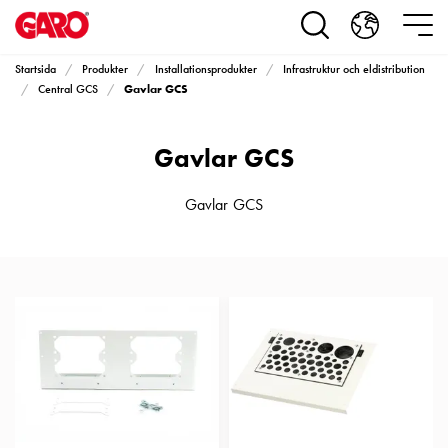
Produkter
Installationsprodukter
Eluttag
Startsida
Produkter
Installationsprodukter
Infrastruktur och eldistribution
motorvärmare,
Gavlar GCS
Central GCS
camping
och
Gavlar GCS
marin
Eluttag
motorvärmare
Gavlar GCS
och
camping
PN100
Kapslingar
PN100
Plintprofiler
Fundament
och
stolpar
PN100