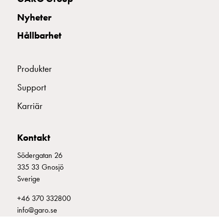
uttag
Nyheter
Koster
tre
Hållbarhet
uttag
Koster
fyra
Produkter
uttag
Support
Kosterstolpar
belysning
Karriär
Infrastruktur
och
eldistribution
Kontakt
Lågspänningsfördelning
Södergatan 26
Kabelskåp
335 33 Gnosjö
med
Sverige
skensystem
Säkringslastfrånskiljare
+46 370 332800
Tillbehör
info@garo.se
och