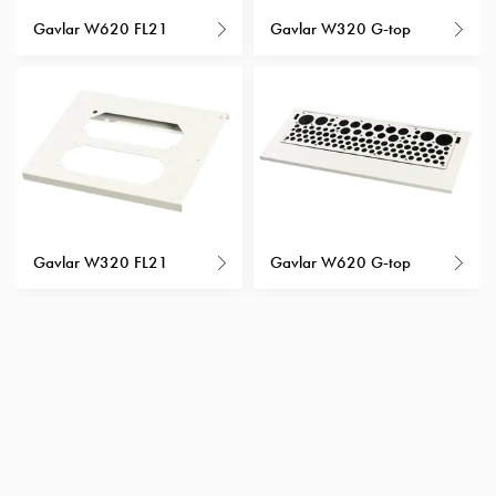
Insatser
Gavlar W620 FL21
Gavlar W320 G-top
Bil
Insatser
Schuko/Uttag
Insatsplåtar
PN100
Insatser
Camping
Insatser
Bil
Gavlar W320 FL21
Gavlar W620 G-top
Gctrl
Insatser
Camping
Gctrl
Tillbehör
och
montagedelar
PN100