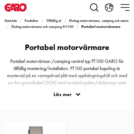
Produkter
Installationsprodukter
Eluttag
Startsida
Produkter
Tillfällig el
Eluttag motorvärmare, camping och marin
motorvärmare,
Portabel motorvärmare
Eluttag motorvärmare och campong PN100
camping
och
Portabel motorvärmare
marin
Eluttag
motorvärmare
Portabel motorvärmar-/camping central typ PT100 GARO för
och
tillfällig montering/installation. PT100 portabel kapsling är
camping
monterad på en varmgalvad plåt med upphängningshål och med
PN100
en 6m gummikabel (5G6) med anslutningsdon/stickpropp samt
Kapslingar
med ett uttag 32A/400V. Insats till PT100 köps separat, se vidare
Läs mer
PN100
under motorvärmarcentraler (garo.se/eluttag-bil/program-
Plintprofiler
pn100/insatser-bil).
Fundament
och
stolpar
PN100