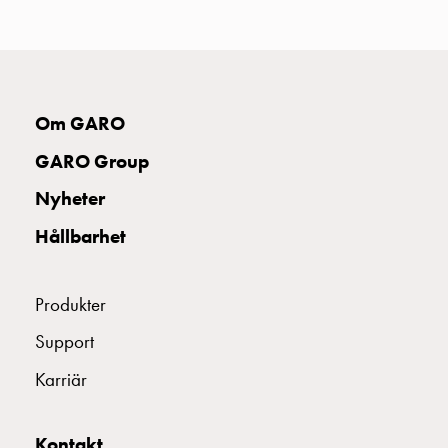
uttag
Koster
tre
uttag
Koster
Om GARO
fyra
uttag
GARO Group
Kosterstolpar
Nyheter
belysning
Infrastruktur
Hållbarhet
och
eldistribution
Lågspänningsfördelning
Produkter
Kabelskåp
Support
med
skensystem
Karriär
Säkringslastfrånskiljare
Tillbehör
Kontakt
och