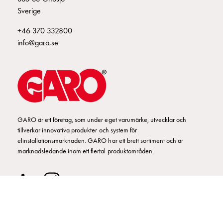
Fundament
Sverige
och
stolpar
+46 370 332800
Fördelningsskåp
info@garo.se
mätare
Gatubelysningsskåp
Gatubelysningsskåp
extern
matning
Gatubelysningsskåp
GARO är ett företag, som under eget varumärke, utvecklar och
astro
tillverkar innovativa produkter och system för
Kabelskåp
elinstallationsmarknaden. GARO har ett brett sortiment och är
E-
marknadsledande inom ett flertal produktområden.
mobility
Kabelskåp
E-
mobility
med
mätning