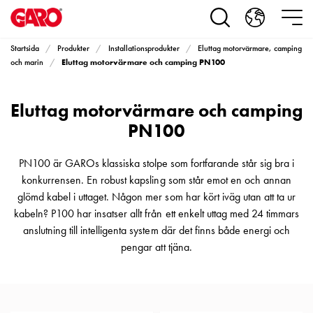
Produkter
Installationsprodukter
Eluttag
Startsida
Produkter
Installationsprodukter
Eluttag motorvärmare, camping
motorvärmare,
Eluttag motorvärmare och camping PN100
och marin
camping
och
Eluttag motorvärmare och camping
marin
Eluttag
PN100
motorvärmare
och
PN100 är GAROs klassiska stolpe som fortfarande står sig bra i
camping
konkurrensen. En robust kapsling som står emot en och annan
PN100
glömd kabel i uttaget. Någon mer som har kört iväg utan att ta ur
Kapslingar
kabeln? P100 har insatser allt från ett enkelt uttag med 24 timmars
PN100
anslutning till intelligenta system där det finns både energi och
Plintprofiler
pengar att tjäna.
Fundament
och
stolpar
PN100