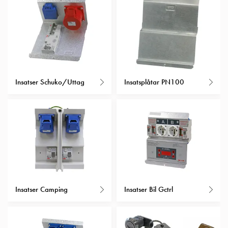
Entity
Heat
Entity
Heat
med
mätning
Entity
Insatser Schuko/Uttag
Insatsplåtar PN100
Heat
utan
mätning
Kompaktuttag
MELN
Tid
och
temperaturstyrda
uttag
Insatser Camping
Insatser Bil Gctrl
Kosterstolpar
Koster
två