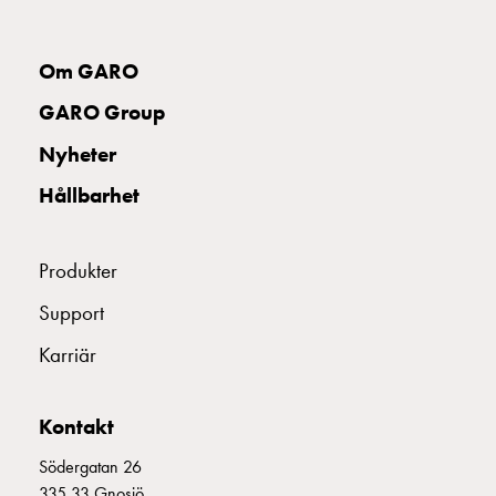
montagedelar
Kabelskåp
Om GARO
Kabelskåp
utan
GARO Group
mätning
Nyheter
Tomt
kabelskåp
Hållbarhet
Kabelskåp
norm
Kabelskåp
Produkter
för
Support
mätare
och
Karriär
reservkraft
Kabelskåp
för
Kontakt
mätare
Södergatan 26
Fördelningsskåp
335 33 Gnosjö