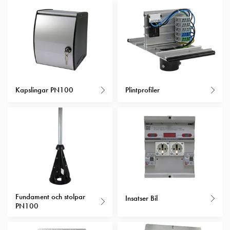
Insatser
Bil
Insatser
Schuko/Uttag
Insatsplåtar
PN100
Insatser
Kapslingar PN100
Plintprofiler
Camping
Insatser
Bil
Gctrl
Insatser
Camping
Gctrl
Tillbehör
och
Fundament och stolpar
Insatser Bil
PN100
montagedelar
PN100