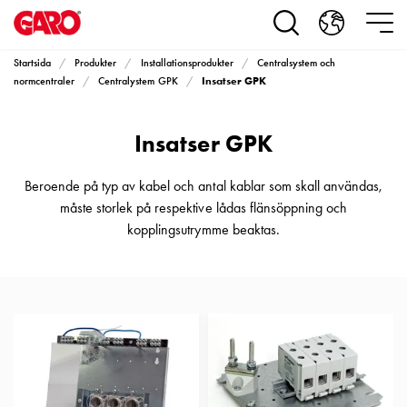
Produkter
Installationsprodukter
Eluttag
Startsida
Produkter
Installationsprodukter
Centralsystem och
motorvärmare,
Insatser GPK
normcentraler
Centralystem GPK
camping
och
Insatser GPK
marin
Eluttag
motorvärmare
Beroende på typ av kabel och antal kablar som skall användas,
och
måste storlek på respektive lådas flänsöppning och
camping
kopplingsutrymme beaktas.
PN100
Kapslingar
PN100
Plintprofiler
Fundament
och
stolpar
PN100