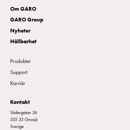
uttag
Om GARO
Koster
tre
GARO Group
uttag
Nyheter
Koster
fyra
Hållbarhet
uttag
Kosterstolpar
belysning
Produkter
Infrastruktur
Support
och
eldistribution
Karriär
Lågspänningsfördelning
Kabelskåp
med
Kontakt
skensystem
Södergatan 26
Säkringslastfrånskiljare
335 33 Gnosjö
Tillbehör
Sverige
och