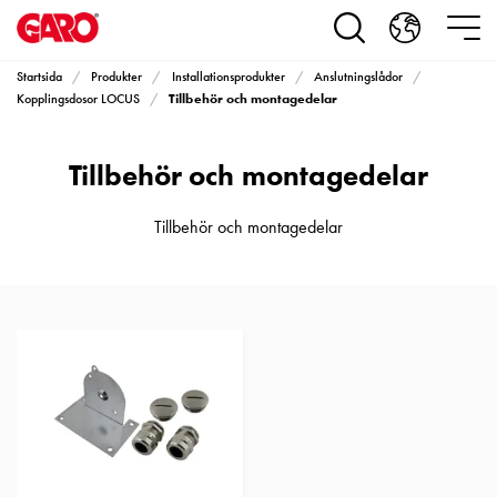
Produkter
Installationsprodukter
Eluttag
Startsida
Produkter
Installationsprodukter
Anslutningslådor
motorvärmare,
Tillbehör och montagedelar
Kopplingsdosor LOCUS
camping
och
Tillbehör och montagedelar
marin
Eluttag
motorvärmare
Tillbehör och montagedelar
och
camping
PN100
Kapslingar
PN100
Plintprofiler
Fundament
och
stolpar
PN100