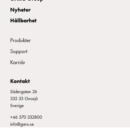
uttag
Nyheter
Koster
tre
Hållbarhet
uttag
Koster
fyra
Produkter
uttag
Support
Kosterstolpar
belysning
Karriär
Infrastruktur
och
eldistribution
Kontakt
Lågspänningsfördelning
Södergatan 26
Kabelskåp
335 33 Gnosjö
med
Sverige
skensystem
Säkringslastfrånskiljare
+46 370 332800
Tillbehör
info@garo.se
och