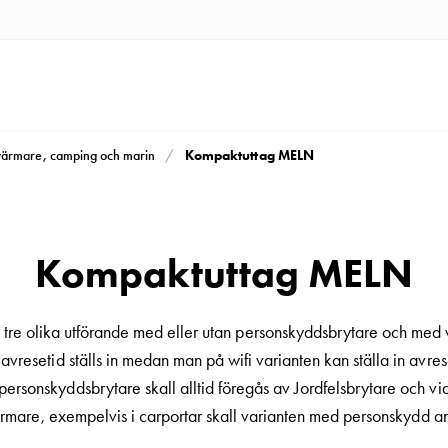
Kompaktuttag MELN
rvärmare, camping och marin
Kompaktuttag MELN
re olika utförande med eller utan personskyddsbrytare och med wifi
avresetid ställs in medan man på wifi varianten kan ställa in avrese
sonskyddsbrytare skall alltid föregås av Jordfelsbrytare och vid i
rmare, exempelvis i carportar skall varianten med personskydd a