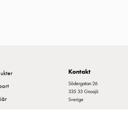
Kontakt
ukter
Södergatan 26
port
335 33 Gnosjö
iär
Sverige
+46 370 332800
info@garo.se