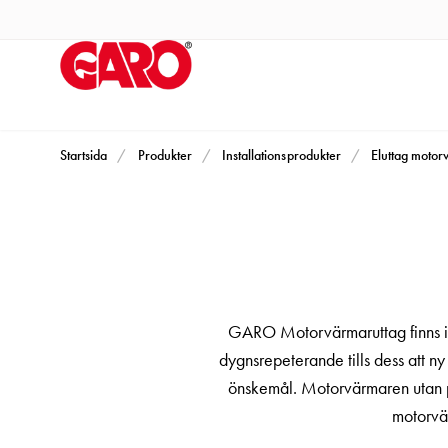
Produkter
Installationsprodukter
Eluttag
motorvärmare,
camping
och
Startsida
Produkter
Installationsprodukter
Eluttag moto
marin
Eluttag
motorvärmare
och
camping
PN100
GARO Motorvärmaruttag finns i t
Kapslingar
dygnsrepeterande tills dess att ny 
PN100
önskemål. Motorvärmaren utan per
Plintprofiler
motorvä
Fundament