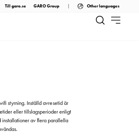
Other languages
Till garo.se
GARO Group
 styrning. Inställd avresetid är
tider eller tillslagsperioder enligt
nstallationer av flera parallella
nvändas.