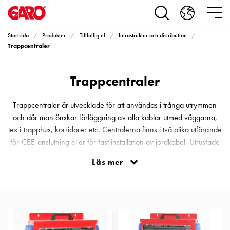
Produkter
Installationsprodukter
Eluttag
Startsida
Produkter
Tillfällig el
Infrastruktur och distribution
motorvärmare,
Trappcentraler
camping
och
Trappcentraler
marin
Eluttag
motorvärmare
Trappcentraler är utvecklade för att användas i trånga utrymmen
och
och där man önskar förläggning av alla kablar utmed väggarna,
camping
tex i trapphus, korridorer etc. Centralerna finns i två olika utförande
PN100
för CEE-anslutning eller för fast installation av jordkabel. Utrustade
Kapslingar
med bärhandtag och upphängningsöglor för väggmontage, samt
Läs mer
PN100
utfällbara ben för fristående central. Förslitningsdelar är enkelt
Plintprofiler
utbytbara och alla uttag och normkomponenter är tydligt uppmärkta
Fundament
för optimal drift och underhåll. Samtliga uttag är skyddade av
och
jordfelsbrytare och automatsäkringar.
stolpar
PN100