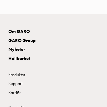
uttag
Koster
tre
uttag
Koster
Om GARO
fyra
uttag
GARO Group
Kosterstolpar
belysning
Nyheter
Infrastruktur
Hållbarhet
och
eldistribution
Lågspänningsfördelning
Produkter
Kabelskåp
med
Support
skensystem
Karriär
Säkringslastfrånskiljare
Tillbehör
och