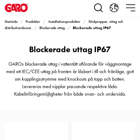
Produkter
Installationsprodukter
Eluttag
Startsida
Produkter
Installationsprodukter
Stickproppar, uttag och
motorvärmare,
Blockerade uttag IP67
distributionsboxar
Blockerade uttag
camping
och
Blockerade uttag IP67
marin
Eluttag
motorvärmare
GAROs blockerade uttag i vattentätt utförande för väggmontage
och
med ett IEC/CEE-uttag på fronten är låsbart i till och frånläge, gott
camping
om kopplingsutrymme med knockouts på topp och botten.
PN100
Levereras med nipplar passande respektive låda.
Kapslingar
Kabelinföringsmöjligheter från både ovan- och undersida.
PN100
Plintprofiler
Fundament
och
stolpar
PN100