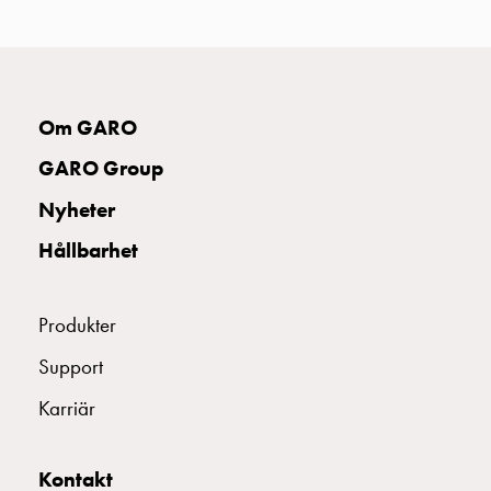
uttag
Koster
tre
uttag
Koster
Om GARO
fyra
GARO Group
uttag
Kosterstolpar
Nyheter
belysning
Hållbarhet
Infrastruktur
och
eldistribution
Produkter
Lågspänningsfördelning
Kabelskåp
Support
med
Karriär
skensystem
Säkringslastfrånskiljare
Tillbehör
Kontakt
och