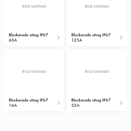
Insatser
BILD SAKNAS
BILD SAKNAS
Bil
Insatser
Schuko/Uttag
Insatsplåtar
Blockerade uttag IP67
Blockerade uttag IP67
63A
125A
PN100
Insatser
Camping
Insatser
Bil
BILD SAKNAS
BILD SAKNAS
Gctrl
Insatser
Camping
Gctrl
Blockerade uttag IP67
Blockerade uttag IP67
Tillbehör
16A
32A
och
montagedelar
PN100