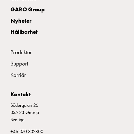
uttag
GARO Group
Koster
tre
Nyheter
uttag
Hållbarhet
Koster
fyra
uttag
Produkter
Kosterstolpar
belysning
Support
Infrastruktur
Karriär
och
eldistribution
Lågspänningsfördelning
Kontakt
Kabelskåp
med
Södergatan 26
skensystem
335 33 Gnosjö
Säkringslastfrånskiljare
Sverige
Tillbehör
+46 370 332800
och