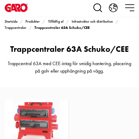
Produkter
Installationsprodukter
Eluttag
Startsida
Produkter
Tillfällig el
Infrastruktur och distribution
motorvärmare,
Trappcentraler 63A Schuko/CEE
Trappcentraler
camping
och
Trappcentraler 63A Schuko/CEE
marin
Eluttag
motorvärmare
Trappcentral 63A med CEE-intag för smidig hantering, placering
och
på golv eller upphängning på vägg.
camping
PN100
Kapslingar
PN100
Plintprofiler
Fundament
och
stolpar
PN100