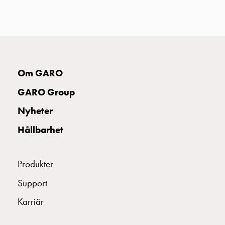
uttag
Koster
tre
uttag
Koster
fyra
Om GARO
uttag
Kosterstolpar
GARO Group
belysning
Nyheter
Infrastruktur
och
Hållbarhet
eldistribution
Lågspänningsfördelning
Kabelskåp
Produkter
med
Support
skensystem
Säkringslastfrånskiljare
Karriär
Tillbehör
och