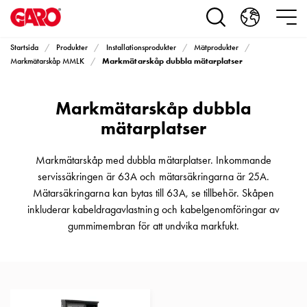
Produkter
Installationsprodukter
Eluttag
Startsida
Produkter
Installationsprodukter
Mätprodukter
motorvärmare,
Markmätarskåp dubbla mätarplatser
Markmätarskåp MMLK
camping
och
Markmätarskåp dubbla
marin
Eluttag
mätarplatser
motorvärmare
och
Markmätarskåp med dubbla mätarplatser. Inkommande
camping
servissäkringen är 63A och mätarsäkringarna är 25A.
PN100
Mätarsäkringarna kan bytas till 63A, se tillbehör. Skåpen
Kapslingar
inkluderar kabeldragavlastning och kabelgenomföringar av
PN100
gummimembran för att undvika markfukt.
Plintprofiler
Fundament
och
stolpar
PN100