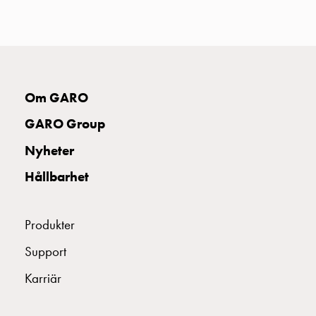
uttag
Koster
tre
uttag
Koster
fyra
Om GARO
uttag
GARO Group
Kosterstolpar
belysning
Nyheter
Infrastruktur
Hållbarhet
och
eldistribution
Lågspänningsfördelning
Produkter
Kabelskåp
med
Support
skensystem
Karriär
Säkringslastfrånskiljare
Tillbehör
och