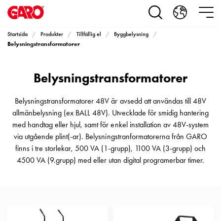
Produkter
Installationsprodukter
Eluttag
Startsida
Produkter
Tillfällig el
Byggbelysning
motorvärmare,
Belysningstransformatorer
camping
och
Belysningstransformatorer
marin
Eluttag
motorvärmare
Belysningstransformatorer 48V är avsedd att användas till 48V
och
allmänbelysning (ex BALL 48V). Utvecklade för smidig hantering
camping
med handtag eller hjul, samt för enkel installation av 48V-system
PN100
via utgående plint(-ar). Belysningstranformatorerna från GARO
Kapslingar
finns i tre storlekar, 500 VA (1-grupp), 1100 VA (3-grupp) och
PN100
4500 VA (9.grupp) med eller utan digital programerbar timer.
Plintprofiler
Fundament
och
stolpar
PN100