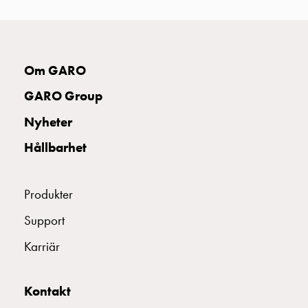
uttag
Koster
tre
uttag
Om GARO
Koster
fyra
GARO Group
uttag
Nyheter
Kosterstolpar
belysning
Hållbarhet
Infrastruktur
och
eldistribution
Produkter
Lågspänningsfördelning
Support
Kabelskåp
med
Karriär
skensystem
Säkringslastfrånskiljare
Tillbehör
Kontakt
och