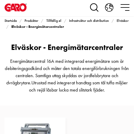
Produkter
Installationsprodukter
Eluttag
Startsida
Produkter
Tillfällig el
Infrastruktur och distribution
Elväskor
motorvärmare,
Elväskor - Energimätarcentraler
camping
och
Elväskor - Energimätarcentraler
marin
Eluttag
motorvärmare
Energimätarcentral 16A med integrerad energimätare som är
och
debiteringsgodkänd och mäter den totala energiförbrukningen från
camping
centralen. Samtliga uttag skyddas av jordfelsbrytare och
PN100
dvrägbrytare.Utrustad med integrerat handtag som tål tuffa miljöer
Kapslingar
och rejäl låsbar lucka med slitstark fjäder.
PN100
Plintprofiler
Fundament
och
stolpar
PN100