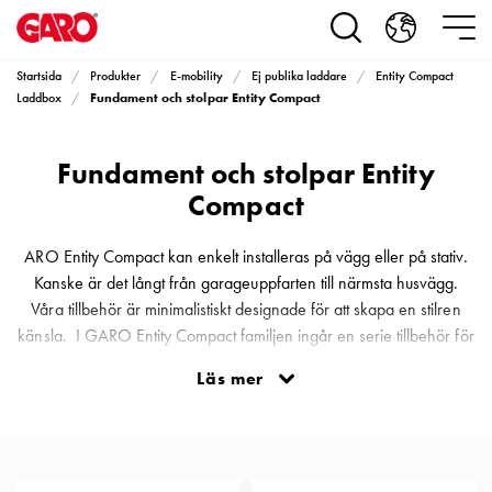
Produkter
Installationsprodukter
Eluttag
Startsida
Produkter
E-mobility
Ej publika laddare
Entity Compact
motorvärmare,
Fundament och stolpar Entity Compact
Laddbox
camping
och
Fundament och stolpar Entity
marin
Eluttag
Compact
motorvärmare
och
ARO Entity Compact kan enkelt installeras på vägg eller på stativ.
camping
Kanske är det långt från garageuppfarten till närmsta husvägg.
PN100
Våra tillbehör är minimalistiskt designade för att skapa en stilren
Kapslingar
känsla. I GARO Entity Compact familjen ingår en serie tillbehör för
PN100
montering. Välj stativ eller stolpar beroende på hur installationen
Läs mer
Plintprofiler
ser ut. Enkel eller Dubbel installation är möjlig med våra nya
Fundament
robusta lösningar.
och
stolpar
PN100