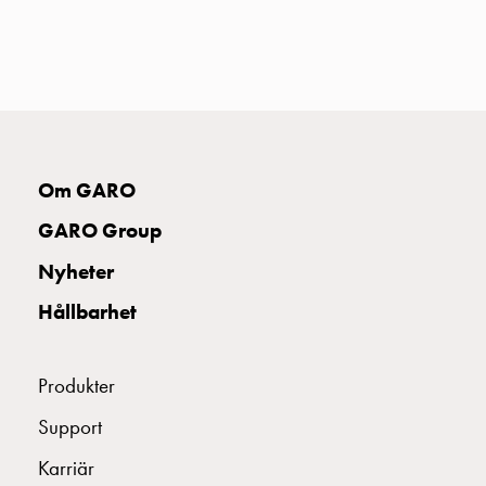
uttag
Koster
tre
uttag
Koster
fyra
uttag
Om GARO
Kosterstolpar
belysning
GARO Group
Infrastruktur
Nyheter
och
eldistribution
Hållbarhet
Lågspänningsfördelning
Kabelskåp
med
Produkter
skensystem
Support
Säkringslastfrånskiljare
Tillbehör
Karriär
och