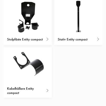
Insatser
Bil
Insatser
Schuko/Uttag
Insatsplåtar
PN100
Insatser
Stolpfäste Entity compact
Stativ Entity compact
Camping
Insatser
Bil
Gctrl
Insatser
Camping
Gctrl
Tillbehör
Kabelhållare Entity
och
compact
montagedelar
PN100