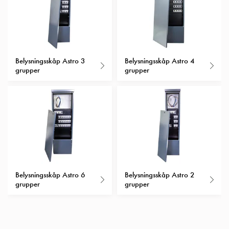
Insatser
Bil
Insatser
Schuko/Uttag
Insatsplåtar
Belysningsskåp Astro 3
Belysningsskåp Astro 4
grupper
grupper
PN100
Insatser
Camping
Insatser
Bil
Gctrl
Insatser
Camping
Gctrl
Belysningsskåp Astro 6
Belysningsskåp Astro 2
Tillbehör
grupper
grupper
och
montagedelar
PN100