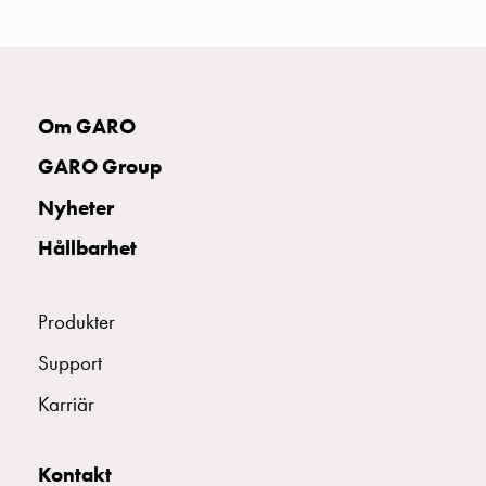
uttag
Koster
tre
uttag
Koster
Om GARO
fyra
GARO Group
uttag
Kosterstolpar
Nyheter
belysning
Hållbarhet
Infrastruktur
och
eldistribution
Produkter
Lågspänningsfördelning
Kabelskåp
Support
med
Karriär
skensystem
Säkringslastfrånskiljare
Tillbehör
Kontakt
och