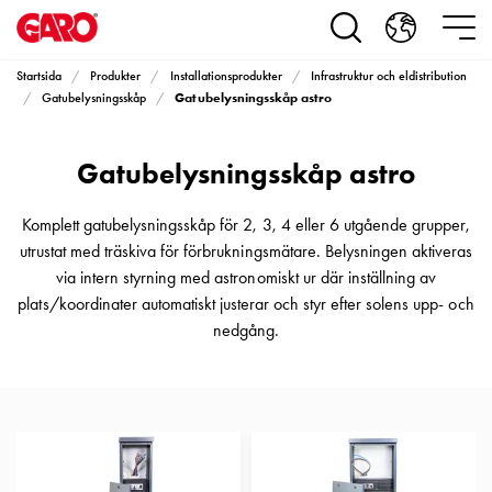
Produkter
Installationsprodukter
Eluttag
Startsida
Produkter
Installationsprodukter
Infrastruktur och eldistribution
motorvärmare,
Gatubelysningsskåp astro
Gatubelysningsskåp
camping
och
Gatubelysningsskåp astro
marin
Eluttag
motorvärmare
Komplett gatubelysningsskåp för 2, 3, 4 eller 6 utgående grupper,
och
utrustat med träskiva för förbrukningsmätare. Belysningen aktiveras
camping
via intern styrning med astronomiskt ur där inställning av
PN100
plats/koordinater automatiskt justerar och styr efter solens upp- och
Kapslingar
nedgång.
PN100
Plintprofiler
Fundament
och
stolpar
PN100