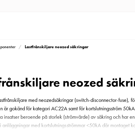
Lastfrånskiljare neozed säkringar
mponenter
frånskiljare neozed säkr
frånskiljare med neozedsäkringar (switch-disconnector-fuse), fö
är gokänd för kategori AC22A samt för kortslutningsström 50kA. F
ra insatser beroende på storlek (strömvärde) av säkring och har e
i anläggningar med kortslutningsströmmar <50kA där montaget ka
ad säkerhet vid monteringar utan beröringsskydd, samt lätt åtkoml