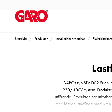
Produkter
Installationsprodukter
Eluttag
motorvärmare,
camping
och
Startsida
Produkter
Installationsprodukter
Elektriska ko
marin
Eluttag
motorvärmare
Last
och
camping
PN100
GAROs typ STV D02 är en last
Kapslingar
230/400V system. Produkten 
PN100
utförande. Produkten har utbytba
Plintprofiler
med föredel använda produkten 
Fundament
enhet. IP20 skyddet medför ök