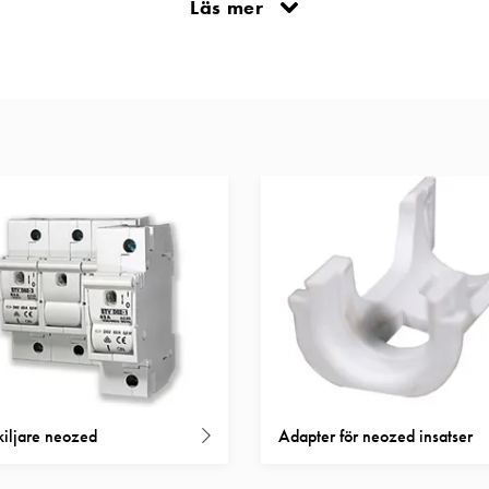
Läs mer
ventuell ändring av säkringsstorlek. Produkten kan även plombera
kiljare neozed
Adapter för neozed insatser