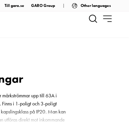
Other languages
Till garo.se
GARO Group
ingar
r märkströmmar upp till 63A i
inns i 1-poligt och 3-poligt
n kapslingsklass på IP20. Man kan
n utföras direkt mot inkommande
igt för byte av passdel vid en