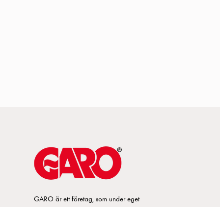
GARO är ett företag, som under eget
varumärke, utvecklar och tillverkar