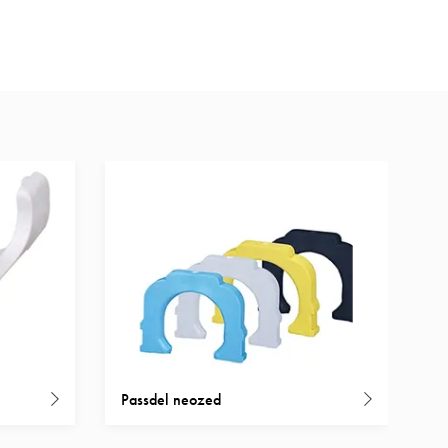
s.
Passdel neozed